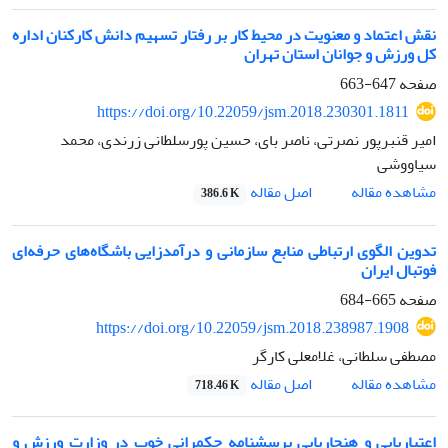
نقش اعتماد و معنویت در محیط کار بر رفتار تسهیم دانش کارکنان اداره
کل ورزش و جوانان استان تهران
صفحه
647-663
https://doi.org/10.22059/jsm.2018.230301.1811
امیر قنبرپور نصرتی، ناصر بای، حسین پورسلطانی زرندی، محمد
سیاووشی
اصل مقاله
مشاهده مقاله
386.6 K
تدوین الگوی ارتباطی منابع سازمانی و درآمدزایی باشگاه‌های حرفه‌ای
فوتبال ایران
صفحه
665-684
https://doi.org/10.22059/jsm.2018.238987.1908
مصطفی سلطانی، غلامعلی کارگر
اصل مقاله
مشاهده مقاله
718.46 K
اعتباریابی و هنجاریابی پرسشنامه حکمرانی خوب در وزارت ورزش و