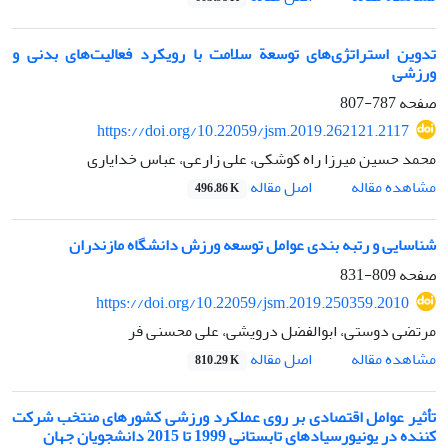
تدوین استراتژی‌های توسعة سلامت با رویکرد فعالیت‌های بدنی و
ورزشی
صفحه
787-807
https://doi.org/10.22059/jsm.2019.262121.2117
محمد حسین میرزا راه کوشکی، علی زارعی، عباس خدایاری
اصل مقاله
مشاهده مقاله
496.86 K
شناسایی و رتبه بندی عوامل توسعه ورزش دانشگاه مازندران
صفحه
809-831
https://doi.org/10.22059/jsm.2019.250359.2010
مرتضی دوستی، ابوالفضل درویشی، علی محسنی فر
اصل مقاله
مشاهده مقاله
810.29 K
تأثیر عوامل اقتصادی بر روی عملکرد ورزشی کشورهای منتخب شرکت
کننده در یونیورسیادهای تابستانی 1999 تا 2015 دانشجویان جهان