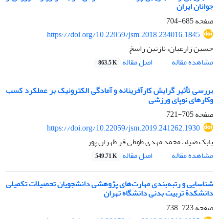
جوانان ایران
صفحه
685-704
https://doi.org/10.22059/jsm.2018.234016.1845
حسین زارعیان، نازنین راسخ
اصل مقاله
مشاهده مقاله
863.5 K
بررسی تأثیر گرایش کارآفرینانه و آمادگی الکترونیک بر عملکرد کسب
وکارهای نوپای ورزشی
صفحه
705-721
https://doi.org/10.22059/jsm.2019.241262.1930
بابک ضیاء، محمد مهدی طوطی فر طهران پور
اصل مقاله
مشاهده مقاله
549.71 K
شناسایی و رتبه‌بندی مهارت‌های پژوهشی دانشجویان تحصیلات تکمیلی
دانشکدة تربیت بدنی دانشگاه تهران
صفحه
723-738