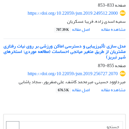
صفحه
833-853
https://doi.org/10.22059/jsm.2019.249512.2000
سمیه اسدی زاده، فریبا عسکریان
اصل مقاله
مشاهده مقاله
707.39 K
مدل سازی تأثیرزیبایی و دسترسی اماکن ورزشی بر روی نیات رفتاری
مشتریان از طریق متغیر میانجی احساسات (مطالعه موردی: استخرهای
شهر تبریز)
صفحه
855-870
https://doi.org/10.22059/jsm.2019.256727.2070
میرداوود حسینی، میرمحمد کاشف، علی صفرپور، سجاد پاشایی
اصل مقاله
مشاهده مقاله
676.5 K