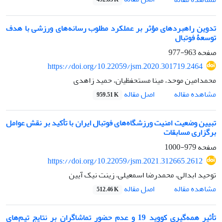
تدوین راهبردهای مؤثر بر عملکرد مطلوب رسانه‌های ورزشی با هدف
توسعۀ فوتبال
صفحه
963-977
https://doi.org/10.22059/jsm.2020.301719.2464
محمدامین موحد، مینا مستحفظیان، حمید زاهدی
اصل مقاله
مشاهده مقاله
959.51 K
تبیین وضعیت امنیت ورزشگاه‌های فوتبال ایران با تأکید بر نقش عوامل
برگزاری مسابقات
صفحه
979-1000
https://doi.org/10.22059/jsm.2021.312665.2612
توحید ابدالی، محمدرضا اسمعیلی، زینت نیک آیین
اصل مقاله
مشاهده مقاله
512.46 K
تأثیر همه‌گیری کووید 19 و عدم حضور تماشاگران بر نتایج تیم‌های