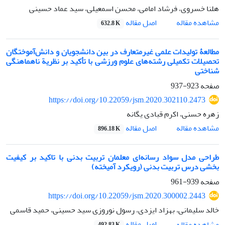
هلنا خسروی، فرشاد امامی، محسن اسمعیلی، سید عماد حسینی
اصل مقاله
مشاهده مقاله
632.8 K
مطالعۀ تولیدات علمی غیرمتعارف در بین دانشجویان و دانش‌آموختگان
تحصیلات تکمیلی رشته‌های علوم ورزشی با تأکید بر نظریة ناهماهنگی
شناختی
صفحه
923-937
https://doi.org/10.22059/jsm.2020.302110.2473
زهره حسنی، اکرم قبادی یگانه
اصل مقاله
مشاهده مقاله
896.18 K
طراحی مدل سواد رسانه‌ای معلمان تربیت بدنی با تاکید بر کیفیت
بخشی درس تربیت بدنی (رویکرد آمیخته)
صفحه
939-961
https://doi.org/10.22059/jsm.2020.300002.2443
خالد سلیمانی، بهزاد ایزدی، رسول نوروزی سید حسینی، حمید قاسمی
اصل مقاله
مشاهده مقاله
492.83 K