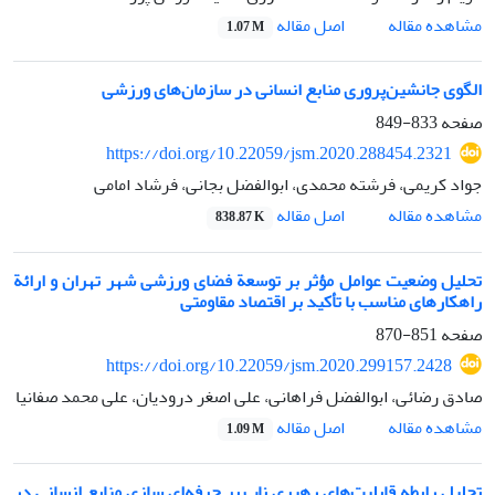
اصل مقاله
مشاهده مقاله
1.07 M
الگوى جانشین‌پرورى منابع انسانی در سازمان‌های ورزشی
صفحه
833-849
https://doi.org/10.22059/jsm.2020.288454.2321
جواد کریمی، فرشته محمدی، ابوالفضل بجانی، فرشاد امامی
اصل مقاله
مشاهده مقاله
838.87 K
تحلیل وضعیت عوامل مؤثر بر توسعة فضای ورزشی شهر تهران و ارائة
راهکارهای مناسب با تأکید بر اقتصاد مقاومتی
صفحه
851-870
https://doi.org/10.22059/jsm.2020.299157.2428
صادق رضائی، ابوالفضل فراهانی، علی اصغر درودیان، علی محمد صفانیا
اصل مقاله
مشاهده مقاله
1.09 M
تحلیل رابطه قابلیت‌های رهبری ناب بر حرفه‌ای‌ سازی منابع انسانی در