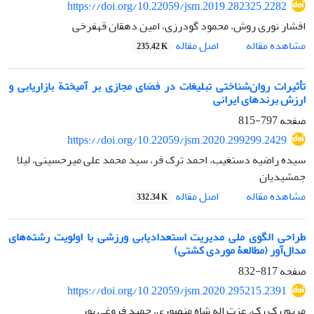
https://doi.org/10.22059/jsm.2019.282325.2282
افشار نوری روش، محمود گودرزی، امین دهقان قهفرخی
اصل مقاله
مشاهده مقاله
235.42 K
تأثیرات روان‌شناختی تبلیغات در فضای مجازی بر آمیختة بازاریابی و
ارزش برندهای ایرانی
صفحه
797-815
https://doi.org/10.22059/jsm.2020.299299.2429
سیده راضیه دستغیب، احمد ترک فر، سید محمد علی میرحسینی، لیلا
جمشیدیان
اصل مقاله
مشاهده مقاله
332.34 K
طراحی الگوی ملی مدیریت استعدادیابی ورزشی با اولویت رشته‌های
مدال‌آور (مطالعۀ موردی کشتی)
صفحه
817-832
https://doi.org/10.22059/jsm.2020.295215.2391
مریم رک رک، عزت اله شاه منصوری، حمید فروغی پور