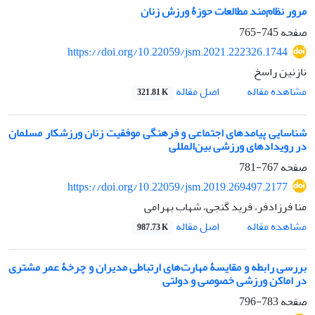
مرور نظام‌مند مطالعات حوزۀ ورزش زنان
صفحه
745-765
https://doi.org/10.22059/jsm.2021.222326.1744
نازنین راسخ
اصل مقاله
مشاهده مقاله
321.81 K
شناسایی پیامدهای اجتماعی و فرهنگی موفقیت زنان ورزشکار مسلمان
در رویدادهای ورزشی بین‌المللی
صفحه
767-781
https://doi.org/10.22059/jsm.2019.269497.2177
منا فرزادفر، فرید گنجی، شهاب بهرامی
اصل مقاله
مشاهده مقاله
987.73 K
بررسی رابطه و مقایسۀ مهارت‌های ارتباطی مدیران و چرخۀ عمر مشتری
در اماکن ورزشی خصوصی و دولتی
صفحه
783-796