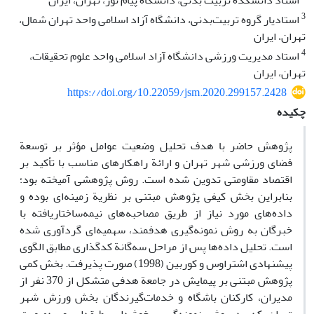
استاد دانشکده تربیت بدنی، دانشگاه پیام نور، تهران، ایران
3
استادیار گروه تربیت‌بدنی، دانشگاه آزاد اسلامی واحد تهران شمال،
تهران، ایران
4
استاد مدیریت ورزشی دانشگاه آزاد اسلامی واحد علوم تحقیقات،
تهران، ایران
https://doi.org/10.22059/jsm.2020.299157.2428
چکیده
پژوهش حاضر با هدف تحلیل وضعیت عوامل مؤثر بر توسعة
فضای ورزشی شهر تهران و ارائة راهکارهای مناسب با تأکید بر
اقتصاد مقاومتی تدوین شده است. روش پژوهشی آمیخته بود؛
بنابراین بخش کیفی پژوهش مبتنی بر نظریة زمینه‌ای بوده و
داده‌های مورد نیاز از طریق مصاحبه‌های نیمه‌ساختاریافته با
خبرگان به روش نمونه‌گیری هدفمند، سهمیه‌ای گردآوری شده
است. تحلیل داده‌ها پس از مراحل سه‌گانة کدگذاری مطابق الگوی
پیشنهادی اشتراوس و کوربین (1998) صورت پذیرفت. بخش کمی
پژوهش مبتنی بر پیمایش در جامعة هدفی متشکل از 370 نفر از
مدیران، کارکنان باشگاه و خدمات‌گیرندگان بخش ورزش شهر