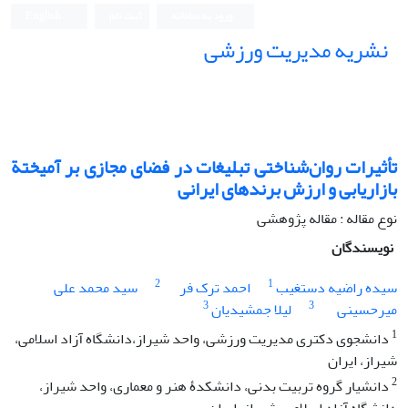
ورود به سامانه
ثبت نام
English
نشریه مدیریت ورزشی
تأثیرات روان‌شناختی تبلیغات در فضای مجازی بر آمیختة
بازاریابی و ارزش برندهای ایرانی
نوع مقاله : مقاله پژوهشی
نویسندگان
2
1
سیده راضیه دستغیب
احمد ترک فر
سید محمد علی
3
3
میرحسینی
لیلا جمشیدیان
1
دانشجوی دکتری مدیریت ورزشی، واحد شیراز،دانشگاه آزاد اسلامی،
شیراز، ایران
2
دانشیار گروه تربیت بدنی، دانشکدۀ هنر و معماری، واحد شیراز،