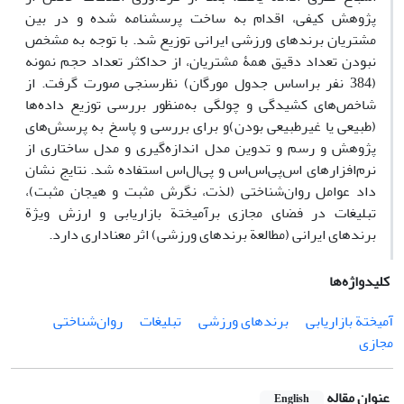
پژوهش کیفی، اقدام به ساخت پرسشنامه شده و در بین
مشتریان برندهای ورزشی ایرانی توزیع شد. با توجه به مشخص
نبودن تعداد دقیق همۀ مشتریان، از حداکثر تعداد حجم نمونه
(384 نفر براساس جدول مورگان) نظرسنجی صورت گرفت. از
شاخص‌های کشیدگی و چولگی به‌منظور بررسی توزیع داده‌ها
(طبیعی یا غیرطبیعی بودن)و برای بررسی و پاسخ به پرسش‌های
پژوهش و رسم و تدوین مدل اندازه‌گیری و مدل ساختاری از
نرم‌افزارهای اس‌پی‌اس‌اس و پی‌ال‌اس استفاده شد. نتایج نشان
داد عوامل روان‌شناختی (لذت، نگرش ‌مثبت و هیجان‌ مثبت)،
تبلیغات در فضای مجازی برآمیختة بازاریابی و ارزش ویژة
برندهای ایرانی (مطالعة برندهای ورزشی) اثر معناداری دارد.
کلیدواژه‌ها
آمیختة بازاریابی
برندهای ورزشی
تبلیغات
روان‌شناختی
مجازی
عنوان مقاله
English