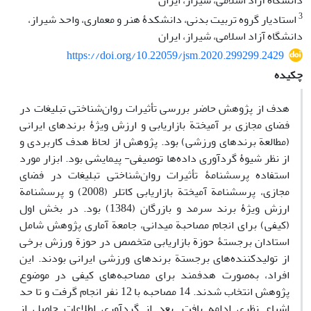
دانشگاه آزاد اسلامی، شیراز، ایران
3
استادیار گروه تربیت بدنی، دانشکدۀ هنر و معماری، واحد شیراز،
دانشگاه آزاد اسلامی، شیراز، ایران
https://doi.org/10.22059/jsm.2020.299299.2429
چکیده
هدف از پژوهش حاضر بررسی تأثیرات روان‌شناختی تبلیغات در
فضای مجازی بر آمیختة بازاریابی و ارزش ویژۀ برندهای ایرانی
(مطالعة برندهای ورزشی) بود. پژوهش از لحاظ هدف کاربردی و
از نظر شیوۀ گردآوری داده‌ها توصیفی- پیمایشی بود. ابزار مورد
استفاده پرسشنامۀ تأثیرات روان‌شناختی تبلیغات در فضای
مجازی، پرسشنامة آمیختة بازاریابی کاتلر (2008) و پرسشنامة
ارزش ویژۀ برند سرمد و بازرگان (1384) بود. در بخش اول
(کیفی) برای انجام مصاحبة میدانی، جامعة آماری پژوهش شامل
استادان برجستۀ حوزة بازاریابی متخصص در حوزة ورزش برخی
از تولیدکننده‌های برجستة برندهای ورزشی ایرانی بودند. این
افراد، به‌صورت هدفمند برای مصاحبه‌های کیفی در موضوع
پژوهش انتخاب شدند. 14 مصاحبه با 12 نفر انجام گرفت و تا حد
اشباع نظری ادامه یافت. بعد از گردآوری اطلاعات حاصل از