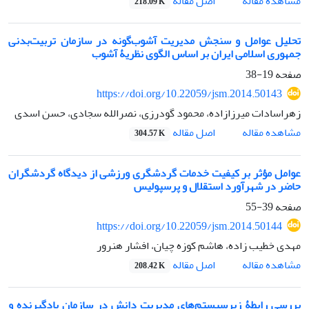
اصل مقاله
مشاهده مقاله
218.09 K
تحلیل عوامل و سنجش مدیریت آشوب‌گونه در سازمان تربیت‌بدنی
جمهوری اسلامی ایران بر اساس الگوی نظریۀ آشوب
صفحه
19-38
https://doi.org/10.22059/jsm.2014.50143
زهراسادات میرزازاده، محمود گودرزی، نصرالله سجادی، حسن اسدی
اصل مقاله
مشاهده مقاله
304.57 K
عوامل مؤثر بر کیفیت خدمات گردشگری ورزشی از دیدگاه گردشگران
حاضر در شهرآورد استقلال و پرسپولیس
صفحه
39-55
https://doi.org/10.22059/jsm.2014.50144
مهدی خطیب زاده، هاشم کوزه چیان، افشار هنرور
اصل مقاله
مشاهده مقاله
208.42 K
بررسی رابطۀ زیرسیستم‌های مدیریت دانش در سازمان یادگیرنده و