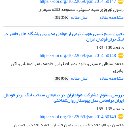
https://doi.org/10.22059/jsm.2014.50147
رسول نوروزی سید حسینی، معصومه کلاته سیفری
اصل مقاله
مشاهده مقاله
332.35 K
تعیین سهم نسبی هویت تیمی از عوامل مدیریتی باشگاه های حاضر در
لیگ برتر فوتبال ایران
صفحه
109-133
https://doi.org/10.22059/jsm.2014.50148
محمد سلطان حسینی، داود نصر اصفهانی، فاطمه نصر اصفهانی، اکبر
جابری
اصل مقاله
مشاهده مقاله
300.95 K
بررسی سطوح مشارکت هواداران در تیم‌های منتخب لیگ برتر فوتبال
ایران براساس مدل پیوستار روان‌شناختی
صفحه
135-155
https://doi.org/10.22059/jsm.2014.50149
محسن بهنام، محمد خبیری، سیمین حلبیان، حمید احمدی، حسین