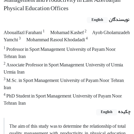
Physical Education Offices
نویسندگان
English
1
2
Aboualfazl Farahani
Mohamad Kashef
Ayob Gholamzadeh
3
4
Yamchi
Mohammad Rasoul Khodadadi
1
Professor in Sport Management, University of Payam Noor,
Tehran, Iran
2
Associate Professor in Sport Management, University of Urmia,
Urmia, Iran
3
M.Sc. in Sport Management, University of Payam Noor, Tehran,
Iran
4
PhD Student in Sport Management, University of Payam Noor,
Tehran, Iran
چکیده
English
The aim of this study was to determine the relationship of total
quality management with productivity in physical education