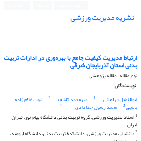
ورود به سامانه
ثبت نام
English
نشریه مدیریت ورزشی
ارتباط مدیریت کیفیت جامع با بهره‌وری در ادارات تربیت‌
بدنی استان آذربایجان‌ شرقی
نوع مقاله : مقاله پژوهشی
نویسندگان
2
1
ابوالفضل فراهانی
میرمحمد کاشف
ایوب غلام زاده
4
3
یامچی
محمد رسول خدادادی
1
استاد مدیریت ورزشی، گروه تربیت بدنی دانشگاه پیام نور، تهران،
ایران
2
دانشیار، مدیریت ورزشی، دانشکدۀ تربیت بدنی، دانشگاه ارومیه،