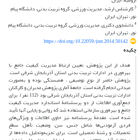
ارومیه، ایران
3
کارشناس ارشد، مدیریت ورزشی، گروه تربیت بدنی، دانشگاه پیام
نور، تهران، ایران
4
دانشجوی دکتری، مدیریت ورزشی، گروه تربیت بدنی، دانشگاه پیام
نور، تهران، ایران
https://doi.org/10.22059/jsm.2014.50142
چکیده
هدف از این پژوهش، تعیین ارتباط مدیریت کیفیت جامع با
بهره‌وری در ادارات تربیت‌ بدنی استان آذربایجان‌ شرقی است.
پژوهش حاضر از نوع توصیفی – همبستگی بوده و به‌صورت
میدانی انجام گرفته است. جامعۀ آماری پژوهش مدیران و کارکنان
ادارات تربیت ‌بدنی استان آذربایجان ‌شرقی بود (112 نفر). برای
جمع‌‌آوری اطلاعات از دو پرسشنامۀ استاندارد مدیریت کیفیت
جامع و بهره‌وری سازمانی استفاده شد که روایی و پایایی آنها تأیید
شده است. مقدمۀ پرسشنامه نیز حاوی اطلاعات و ویژگی‌‌های
فردی آزمودنی‌‌ها شامل جنس، سن، وضعیت تأهل، سطح
تحصیلات و رشتۀ تحصیلی است. برای تجزیه‌وتحلیل داده‌ها از