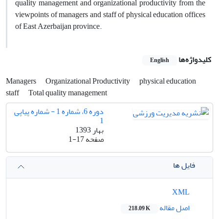
quality management and organizational productivity from the
viewpoints of managers and staff of physical education offices
of East Azerbaijan province.
کلیدواژه‌ها
English
Managers
Organizational Productivity
physical education
staff
Total quality management
دوره 6، شماره 1 - شماره پیاپی
1
بهار 1393
صفحه
1-17
فایل ها
XML
اصل مقاله
218.09 K