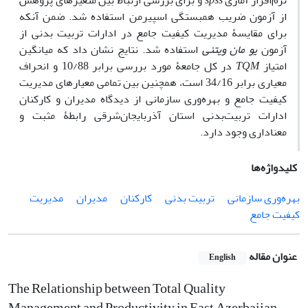
نرم‌افزار آماری
spss
و برای بررسی ارتباط بین متغیرهای پژوهش
از آزمون ضریب همبستگی اسپیرمن استفاده شد. ضمن آنکه
برای مقایسۀ مدیریت کیفیت جامع در ادارات تربیت‌ بدنی از
آزمون
یو مان ویتنی
استفاده شد. نتایج نشان داد که میانگین
امتیاز
TQM
در کل جامعۀ مورد بررسی برابر 10/88 و انحراف
معیاری برابر 34/16 است، همچنین بین تمامی معیارهای مدیریت
کیفیت جامع و بهره‌وری سازمانی از دیدگاه مدیران و کارکنان
ادارات تربیت‌بدنی استان آذربایجان‌شرقی رابطۀ مثبت و
معنا‌داری وجود دارد.
کلیدواژه‌ها
بهره‌‌وری سازمانی
تربیت ‌بدنی
کارکنان
مدیران
مدیریت
کیفیت جامع
عنوان مقاله
English
The Relationship between Total Quality
Management and Productivity in East Azerbaijan