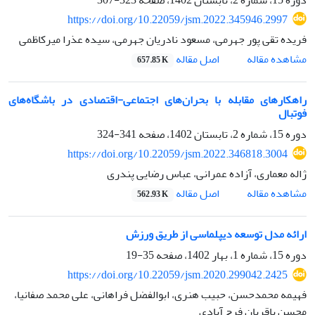
https://doi.org/10.22059/jsm.2022.345946.2997
فریده تقی پور جهرمی، مسعود نادریان جهرمی، سیده عذرا میرکاظمی
اصل مقاله
مشاهده مقاله
657.85 K
راهکارهای مقابله با بحران‌های اجتماعی-اقتصادی در باشگاه‌های
فوتبال
دوره 15، شماره 2، تابستان 1402، صفحه
341-324
https://doi.org/10.22059/jsm.2022.346818.3004
ژاله معماری، آزاده عمرانی، عباس رضایی پندری
اصل مقاله
مشاهده مقاله
562.93 K
ارائه مدل توسعه دیپلماسی از طریق ورزش
دوره 15، شماره 1، بهار 1402، صفحه
35-19
https://doi.org/10.22059/jsm.2020.299042.2425
فهیمه محمدحسن، حبیب هنری، ابوالفضل فراهانی، علی محمد صفانیا،
محسن باقریان فرح آبادی