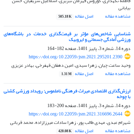
فاطمه نگهداری، کوروش قهرمان تبریزی، اسماعیل شریفیان، حسن
بیابانی
اصل مقاله
مشاهده مقاله
505.18 K
شناسایی شاخص‌های مؤثر بر قیمت‌گذاری خدمات در باشگاه‌های
ورزشی آمادگی جسمانی و ایروبیک
دوره 14، شماره 3، پاییز 1401، صفحه
182-164
https://doi.org/10.22059/jsm.2021.295201.2390
وحید ساعت چیان، زهرا سیدی، امین دهقان قهفرخی، بهادر عزیزی
اصل مقاله
مشاهده مقاله
1.31 M
ارزش‌گذاری اقتصادی میراث فرهنگی ناملموس: رویداد ورزشی کشتی
با چوخه
دوره 14، شماره 3، پاییز 1401، صفحه
200-183
https://doi.org/10.22059/jsm.2021.316696.2644
شهرام عبدی، مهدی طالب پور، زهرا سادات میرزازاده، محمد قربانی
اصل مقاله
مشاهده مقاله
428.08 K