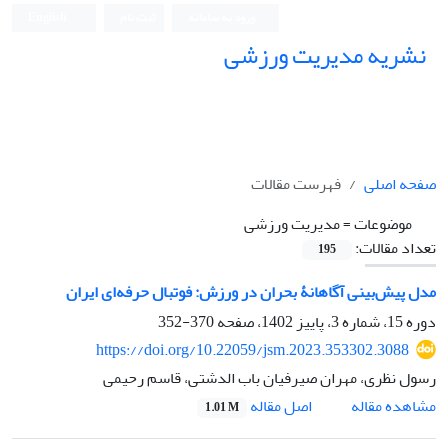
ورود به سامانه
ثبت نام
English
نشریه مدیریت ورزشی
صفحه اصلی
فهرست مقالات
موضوعات =
مدیریت ورزشی
تعداد مقالات:
195
مدل پیش‌بینی آگاهانۀ بحران در ورزش: فوتبال حرفه‌ای ایران
دوره 15، شماره 3، پاییز 1402، صفحه
370-352
https://doi.org/10.22059/jsm.2023.353302.3088
رسول نظری، مهران صیرفیان باب الدشتی، قاسم رحیمی
اصل مقاله
مشاهده مقاله
1.01 M