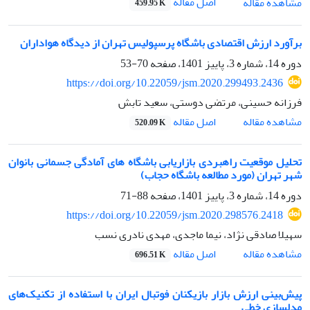
اصل مقاله
مشاهده مقاله
459.95 K
برآورد ارزش اقتصادی باشگاه پرسپولیس تهران از دیدگاه هواداران
دوره 14، شماره 3، پاییز 1401، صفحه
70-53
https://doi.org/10.22059/jsm.2020.299493.2436
فرزانه حسینی، مرتضی دوستی، سعید تابش
اصل مقاله
مشاهده مقاله
520.09 K
تحلیل موقعیت راهبردی بازاریابی باشگاه های آمادگی جسمانی بانوان
شهر تهران (مورد مطالعه باشگاه حجاب)
دوره 14، شماره 3، پاییز 1401، صفحه
88-71
https://doi.org/10.22059/jsm.2020.298576.2418
سهیلا صادقی نژاد، نیما ماجدی، مهدی نادری نسب
اصل مقاله
مشاهده مقاله
696.51 K
پیش‌بینی ارزش بازار بازیکنان فوتبال ایران با استفاده از تکنیک‌های
مدلسازی خطی