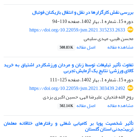
بررسی نقش کارگزارها در نقل و انتقال بازیکنان فوتبال
دوره 15، شماره 1، بهار 1402، صفحه
110-94
https://doi.org/10.22059/jsm.2021.315233.2633
محسن طیبی، مهدی سلیمی
اصل مقاله
مشاهده مقاله
508.83 K
تفاوت تأثیر تبلیغات توسط زنان و مردان ورزشکاردر اشتیاق به خرید
کالای ورزشی: نتایج یک آزمایش تجربی
دوره 15، شماره 1، بهار 1402، صفحه
125-111
https://doi.org/10.22059/jsm.2021.303439.2492
روح الله فتحیان، علیرضا الهی، حسین اکبری یزدی
اصل مقاله
مشاهده مقاله
502.14 K
تأثیر شخصیت پویا بر کامیابی شغلی و رفتارهای خلاقانه معلمان
تربیت‌بدنی استان گلستان