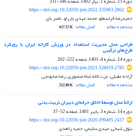
دوره 15، شماره 1، بهار 1402، صفحه
346-331
https://doi.org/10.22059/jsm.2022.335003.2862
حمیدرضا قزلسفلو، محمد مهدی یازرلو، ناصر بای
اصل مقاله
مشاهده مقاله
637.57 K
طراحی مدل مدیریت استعداد در ورزش کاراته ایران با رویکرد
طرح‌های ترکیبی
دوره 14، شماره 4، 1401، صفحه
222-202
https://doi.org/10.22059/jsm.2021.328019.2785
آزاده عقیلی، عزت الله شاه منصوری، رضا صابونچی
اصل مقاله
مشاهده مقاله
522.88 K
ارائۀ مدل توسعۀ اخلاق حرفه‌ای دبیران تربیت بدنی
دوره 14، شماره 3، پاییز 1401، صفحه
52-37
https://doi.org/10.22059/jsm.2020.299495.2437
بتول شیخی، مهدی سلیمی، حمید زاهدی