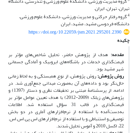
گروه مدیریت ورزشی، دانشکدۀ علوم ورزشی و تندرستی، دانشگاه
تهران، تهران، ایران.
4
گروه رفتار حرکتی و مدیریت ورزشی، دانشکدۀ علوم ورزشی،
دانشگاه فردوسی مشهد، مشهد، ایران
https://doi.org/10.22059/jsm.2021.295201.2390
چکیده
مقدمه:
هدف از پژوهش حاضر، تحلیل شاخص‌های مؤثر بر
قیمت‌گذاری خدمات در باشگاه‌های ایروبیک و آمادگی جسمانی
شهر مشهد بود.
روش پژوهش:
روش پژوهش، از نوع همبستگی و به لحاظ زمانی
حال‌نگر بود و داده‌های آن به‌صورت میدانی جمع‌آوری شد. در
ادامه، از پرسشنامۀ مبتنی بر تحقیقات نظری و دستار (1397) و
پژوهش‌های زیلک (2009-2012) با هدف تعیین عوامل مؤثر بر
قیمت‌گذاری در قالب 31 سؤال استفاده شد. اطلاعات
به‌دست‌آمده با استفاده از نرم‌افزارهای آماری در دو بخش
توصیفی و استنباطی و با استفاده از نرم‌افزارهای اس.پی.اس.اس.
22، اکسل 2010 و آموس تحلیل شدند.