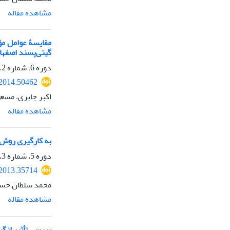
مشاهده مقاله
مقایسۀ عوامل مؤث
گیتی‌پسند اصفها
دوره 6، شماره 2، تابستان 1393، صفحه
.2014.50462
اکبر جابری، مسع
مشاهده مقاله
به کارگیری روش تحلیلی سلسله مراتبی (AHP)
دوره 5، شماره 3، پاییز 1392، صفحه
.2013.35714
محمد سلطان حسین
مشاهده مقاله
بررسی تأثیر انگ