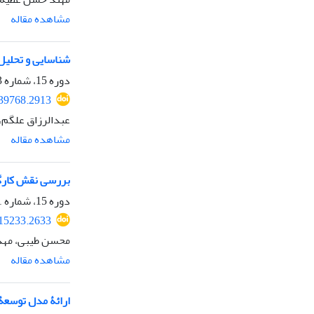
مشاهده مقاله
شناسایی و تحلیل 
دوره 15، شماره 3، پاییز 1402، صفحه
339768.2913
عبدالرزاق علگم
مشاهده مقاله
بررسی نقش کارگزا
دوره 15، شماره 1، بهار 1402، صفحه
315233.2633
محسن طیبی، مه
مشاهده مقاله
ارائۀ مدل توسعۀ 