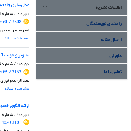
مدل‌سازی جامعه‌
اطلاعات نشریه
دوره 17، شماره 4، زمستان 1404، صفحه
376907.3308
راهنمای نویسندگان
امیرسمیر سعدون
مشاهده مقاله
ارسال مقاله
تصویر و هویت‌ آی
داوران
دوره 16، شماره 4، زمستان 1403، صفحه
تماس با ما
360592.3153
عبدالرحیم نوری
مشاهده مقاله
ارائه الگوی خصو
دوره 16، شماره 1، بهار 1403، صفحه
354030.3101
مهند حسن عطیه 