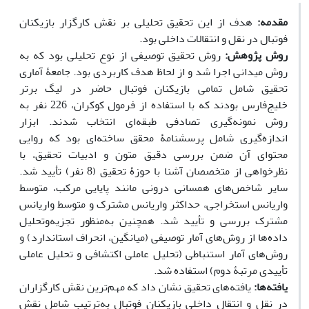
مقدمه:
هدف از این تحقیق تحلیلی بر نقش کارگزار بازیکنان
فوتبال در نقل و انتقالات داخلی بود.
روش پژوهش:
روش تحقیق توصیفی از نوع تحلیلی بود که به
روش میدانی اجرا شد و از لحاظ هدف کاربردی بود. جامعۀ آماری
تحقیق شامل تمامی بازیکنان فوتبال حاضر در لیگ برتر
خلیج‌فارس بودند که با استفاده از فرمول کوکران، 226 نفر به
روش نمونه‌گیری تصادفی طبقه‌ای انتخاب شدند. ابزار
اندازه‌گیری شامل پرسشنامۀ محقق ساخته‌ای بود که روایی
محتوای آن ضمن بررسی دقیق متون و ادبیات تحقیق، با
نظرخواهی از متخصصان آشنا با حوزۀ تحقیق (8 نفر) تأیید شد.
سایر شاخص‌های همسانی درونی مانند پایایی مرکب، متوسط
واریانس استخراجی، حداکثر واریانس مشترک و متوسط واریانس
مشترک بررسی و تأیید شد. همچنین به‌منظور تجزیه‌وتحلیل
داده‌ها از روش‌های آمار توصیفی (میانگین، انحراف استاندارد) و
روش‌های آمار استنباطی (تحلیل عاملی اکتشافی و تحلیل عاملی
تأییدی مرتبۀ دوم) استفاده شد.
یافته‌ها:
یافته‌های تحقیق نشان داد که مهم‌ترین نقش کارگزاران
در نقل و انتقال داخلی بازیکنان فوتبال به‌ترتیب شامل نقش