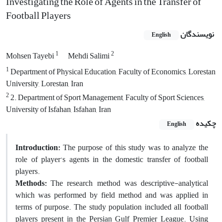
Investigating the Role of Agents in the Transfer of
Football Players
نویسندگان
English
1
2
Mohsen Tayebi
Mehdi Salimi
1
Department of Physical Education, Faculty of Economics, Lorestan
University, Lorestan, Iran
2
2. Department of Sport Management, Faculty of Sport Sciences,
University of Isfahan, Isfahan, Iran
چکیده
English
Introduction:
The purpose of this study was to analyze the
role of player's agents in the domestic transfer of football
players.
Methods:
The research method was descriptive-analytical
which was performed by field method and was applied in
terms of purpose. The study population included all football
players present in the Persian Gulf Premier League. Using