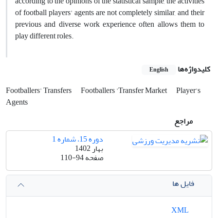
according to the opinions of the statistical sample, the activities
of football players' agents are not completely similar, and their
previous and diverse work experience often allows them to
play different roles.
کلیدواژه‌ها
English
Footballers' Transfers
Footballers 'Transfer Market
Player's
Agents
مراجع
دوره 15، شماره 1
بهار 1402
صفحه
110-94
فایل ها
XML