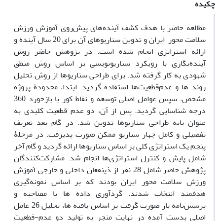
چکیده
مطالعه حاضر با هدف کشف آینده‌های پیش‌روی آموزش ورزش
سلامت محور ایران و تدوین سناریوهای آن برای 20 سال آینده و
ارائه استراتژی انجام شده است. در پژوهش حاضر روش
آینده‌نگاری با رویکرد سناریو‌نویسی بر اساس روش منطق
شهودی به کار گرفته‌ شد.‌ برای طراحی سناریوها از روش تحلیل
روند ها و عدم‌قطعیت‌ها استفاده گردید. ابتدا، محدودۀ پروژه
مشخص، سپس عوامل اصلی توسعه و نقاط کور با بازخورد 360
درجه شناسایی گردید. پس از آن، دو عدم قطعیت کلیدی به
عنوان پایه طراحی سناریوها تدوین شد. در گام بعد تعریف
تفصیلی و کامل چهار سناریو ممکن صورت پذیرفت. در مرحلۀ
پنجم یک استراتژی کلی بر اساس سناریوها ارائه گردید و گام آخر
شامل پایش و کنترل استراتژی‌ها انجام شد. مشارکت‌کنندگان
پژوهش حاضر شامل 28 نفر از ذینفعان داخلی و خارجی آموزش
ورزش سلامت محور ایران بودند که بر اساس نمونه‌گیری
هدفمند انتخاب شدند. گردآوری داده ها با مصاحبه و
پرسش‌نامه‌ باز صورت گرفت بر اساس یافته ها، تحلیل 26 عامل
اصلی بدست آمده در نهایت منجر به تولید دو عدم-قطعیت