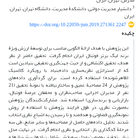
‌مدرس، تهران، ایران
3
دانشیار مدیریت دولتی، دانشکدۀ مدیریت، دانشگاه تهران، تهران،
ایران
https://doi.org/10.22059/jsm.2019.271361.2247
چکیده
این پژوهش با هدف ارائۀ الگویی مناسب برای توسعۀ ارزش ویژۀ
برند لیگ برتر فوتبال ایران انجام گرفت. تحقیق حاضر از نظر
هدف، تحقیق اکتشافی و از حیث جهت‌گیری تحقیقی بنیادین است
که از استراتژی نظریه‌سازی داده‌بنیاد با رویکرد کلاسیک
(ظاهرشونده) استفاده کرده است. برای گردآوری داده‌های
پژوهش از 24 مصاحبۀ عمیق و ساختارنیافته با نمونۀ تحقیق (21
نفر از مدیران اجرایی، صاحب‌نظران و محققان عرصۀ فوتبال،
بازاریابی و برندسازی) استفاده شد. مشارکت‌کنندگان پژوهش
به‌صورت نظری، در طول فرایند پژوهش با استفاده از روش
نمونه‌گیری قضاوتی و هدفمند و تا رسیدن به اشباع نظری انتخاب
شدند. تحلیل داده‌های حاصل از مصاحبه‌ها و سایر منابع، طی سه
مرحلۀ کدگذاری باز، انتخابی و نظری انجام گرفت. در نهایت مدل
نهایی تحقیق به‌صورت مدل سه‌بخشی شامل نهادها، پیش‌نیازها و