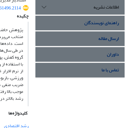
استادیار مدیری
اطلاعات نشریه
261496.2114
چکیده
راهنمای نویسندگان
پژوهش حاضر ب
منتخب می‌پردا
ارسال مقاله
داوران
گروه کفش، پوش
با استفاده از
تماس با ما
ورزشی، بازبود
ضریب منفی بر
موجب بالا رفت
رشد بالاتر در
کلیدواژه‌ها
رشد اقتصادی