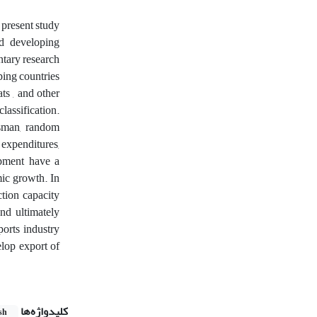
 present study
d developing
ntary research
ping countries
ts , and other
lassification.
usman, random
expenditures,
opment have a
mic growth. In
ction capacity
and ultimately
ports industry
elop export of
کلیدواژه‌ها
sh