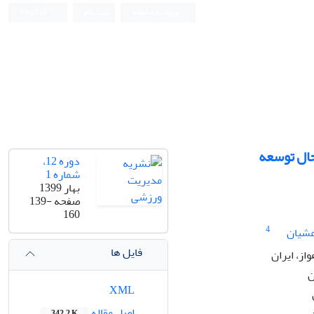
ورود به سامانه
ثبت نام
English
حال توسعه
دوره 12،
شماره 1
بهار 1399
صفحه
139-
160
4
شیان
فایل ها
ز، ایران
ن
XML
اصل مقاله
342.2 K