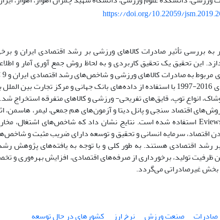
ت ورزشی، دانشکده علوم ورزشی، دانشگاه شهید چمران اهواز، اهواز، ایران
https://doi.org/10.22059/jsm.2019.
ه بررسی تأثیر صادرات کالاهای ورزشی بر رشد اقتصادی ایران و برخ
زد. این تحقیق یک تحقیق کاربردی و به لحاظ روش جمع آوری آمار و اطلاع
است
اک، انواع توپ، قایق‌های تفریحی- ورزشی و کالاهای متفرقه استخراج شد. ب
 روش‌های اقتصاد سنجی و پانل دیتا و آزمون‌های هم جمعی، لیمر، هاسمن، 
از نرم افزار Eviews استفاده شده است. نتایج نشان داد که شاخص‌های اشتغال
ن اقتصاد، سرمایه انسانی و تحقیق و توسعه دارای ضریب مثبت و شاخص‌های
 رشد اقتصادی هستند. به طور کلی و با توجه به یافته‌های پژوهش ر
ن ظرفیت تولید، برخورداری از صرفه‌های اقتصادی، افزایش بهره‌وری و تخصی
 بخش غیر‌صادراتی می‌گردد.
صادرات
صنعت ورزش
نرخ ارز
کشورهای در حال توسعه