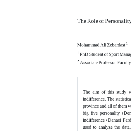
The Role of Personalit
1
Mohammad Ali Zebardast
1
PhD Student of Sport Managem
2
Associate Professor, Faculty 
The aim of this study w
indifference. The statisti
province and all of them 
big five personality (De
indifference (Danaei Fard 
used to analyze the data.