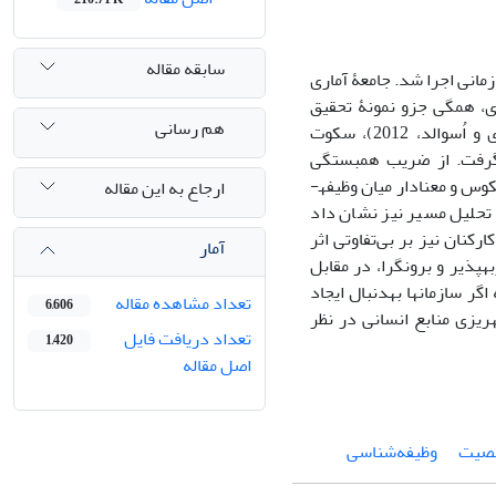
سابقه مقاله
انی اجرا شد. جامعۀ آماری
ی، همگی جزو نمونۀ تحقیق
هم رسانی
محسوب شدند (92=n). گردآوری داده­ها با استفاده از پرسشنامه­های شخصیت (دنوی و اُسوالد، 2012)، سکوت
 و بی­تفاوتی سازمانی (دانایی­فرد و همکاران، 1389) انجام گرفت. از ضریب همبستگی
وس و معنادار میان وظیفه­
ارجاع به این مقاله
ز تحلیل مسیر نیز نشان داد
کنان نیز بر بی‌تفاوتی اثر
آمار
­پذیر و برون­گرا، در مقابل
سازمان­ها به­دنبال ایجاد
تعداد مشاهده مقاله
6,606
ریزی منابع انسانی در نظر
تعداد دریافت فایل
1,420
اصل مقاله
صیت
وظیفه‌شناسی