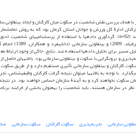
ا هدف بررسی نقش شخصیت در سکوت میان کارکنان و ایجاد بی­تفاوتی سازم
رکنان ادارۀ کل ورزش و جوانان استان کرمان بود که به روش تمام­شمار
کارکنان (برینزفیلد، 2009)
 مسیر برای تحلیل داده­ها استفاده شد. نتایج، حاکی از وجود ارتباط معک
پذیری و برون­گرایی با سکوت و بی­تفاوتی سازمانی بود. یافته­های حاصل ا
 کارکنان و بی­تفاوتی سازمانی تأثیری مستقیم دارد و از طریق سکوت کار
گذارد. با توجه به یافته­ها می­توان نتیجه­ گرفت کارکنان وظیفه­شناس، تجربه
ن سکوت نخواهند کرد و به آیندۀ سازمان حساس خواهند بود. در نتیجه اگر 
نظر در سازمان هستند، باید شخصیت را به­عنوان بخشی از فرایند برنامه­
تفاوتی سازمانی
تجربه‌پذیری
سکوت کارکنان
سکوت سازمانی
شخ