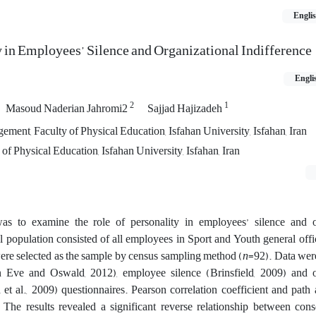
Engli
y in Employees’ Silence and Organizational Indifference
Engli
2
1
Masoud Naderian Jahromi2
Sajjad Hajizadeh
ent, Faculty of Physical Education, Isfahan University, Isfahan, Iran
of Physical Education, Isfahan University, Isfahan, Iran
as to examine the role of personality in employees’ silence and o
cal population consisted of all employees in Sport and Youth general of
were selected as the sample by census sampling method (
n
=92). Data wer
n Eve and Oswald, 2012), employee silence (Brinsfield, 2009) and o
et al., 2009) questionnaires. Pearson correlation coefficient and path
 The results revealed a significant reverse relationship between cons