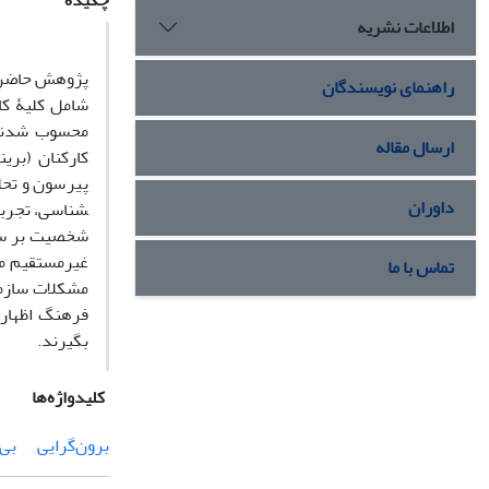
چکیده
اطلاعات نشریه
پژوهش حاضر ب
راهنمای نویسندگان
شامل کلیۀ کا
ارسال مقاله
پیرسون و تحلیل
داوران
شناسی، تجربه‌
شخصیت بر سکوت
غیرمستقیم می­
تماس با ما
مشکلات سازما
فرهنگ اظهار 
بگیرند.
کلیدواژه‌ها
برون‌گرایی
بی‌