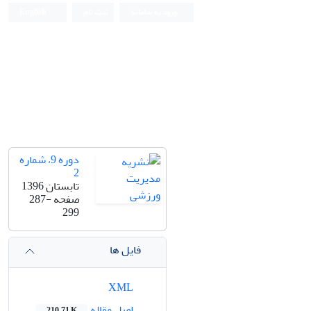
ورود به سامانه
ثبت نام
English
دوره 9، شماره
2
تابستان 1396
صفحه
287-
299
فایل ها
XML
اصل مقاله
210.71 K