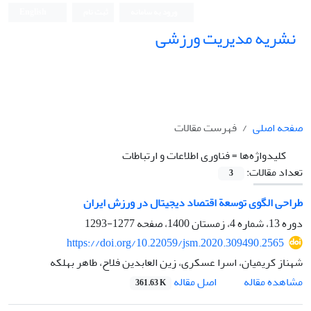
ورود به سامانه
ثبت نام
English
نشریه مدیریت ورزشی
صفحه اصلی
فهرست مقالات
کلیدواژه‌ها =
فناوری اطلاعات و ارتباطات
تعداد مقالات:
3
طراحی الگوی توسعة اقتصاد دیجیتال در ورزش ایران
دوره 13، شماره 4، زمستان 1400، صفحه
1277-1293
https://doi.org/10.22059/jsm.2020.309490.2565
شهناز کریمیان، اسرا عسکری، زین العابدین فلاح، طاهر بهلکه
اصل مقاله
مشاهده مقاله
361.63 K