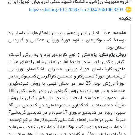
گروه مدیریت ورزشی، دانشگاه شهید مدنی آذربایجان، تبریز، ایران
https://doi.org/10.22059/jsm.2024.366106.3203
چکیده
مقدمه:
هدف اصلی این پژوهش تبیین راهکارهای شناسایی و
توسعۀ کسب‌وکارهای بالقوه حوزۀ ورزش همگانی و قهرمانی
استان بود.
روش پژوهش:
پژوهش از نوع کاربردی بود و به روش آمیخته
(کیفی و کمی) اجرا شد. جامعۀ آماری تحقیق شامل اعضای هیأت
علمی، کارشناسان حوزۀ ورزش، مدیران باشگاه‌های ورزشی،
کارشناسان حوزۀ کسب‌وکار و همچنین کارآفرینان کسب‌وکارها در
حوزۀ ورزش بود. 25 نفر در بخش کیفی با روش نمونه‌گیری
هدفمند و در مواردی به روش گلوله‌برفی و در بخش کمی 188
نفر به‌صورت هدفمند انتخاب شدند. در بخش کیفی با روش
نظریۀ داده‌بنیاد با کدگذاری سه‌مرحله‌ای؛ در کدبندی باز 50
مفهوم اولیه، در کدبندی محوری 17 مقوله و در کدبندی گزینشی7
مقولۀ اصلی در قالب راه‌های شناسایی کسب‌وکارها، موانع توسعه،
اقدامات توسعه و رونق کسب‌وکارها، اقدامات جهت جذب سرمایه
و افراد، تبلیغات مؤثر و کارامد جهت ترویج ورزش‌ها، ساختار و