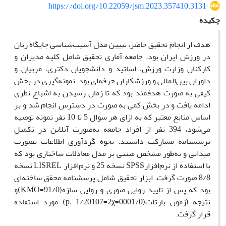
https://doi.org/10.22059/jsm.2023.357410.3131
چکیده
هدف از انجام تحقیق حاضر، تبیین مدل آسیب‌شناسی جایگاه زنان
در ورزش ایران بود. جامعه آماری تحقیق شامل کلیه مدیران و
کارکنان وزارت ورزش، اساتید و دانشجویان دکتری، مربیان و
داوران بین‌المللی و ورزشکاران حرفه‌ای بود. نمونه‌گیری در بخش
کیفی به صورت هدفمند بود که تا زمان رسیدن به اشباع نظری
ادامه یافت و در بخش کمی به صورت در دسترس انجام شد و بر
اساس منابع معتبر که به ازای هر سوال 5 تا 10 نفر نمونه توصیه
می‌شود، 394 نفر از افراد جامعه به‌صورت آنلاین در تکمیل
پرسشنامه مشارکت داشتند. نحوه گردآوری اطلاعات بصورت
میدانی و به‌طور‌ مشخص مبتنی بر مدل معادلات ساختاری بود که
با استفاده از نرم‌افزارSPSS نسخه 25 و نرم‌افزار LISREL نسخه
8/8 صورت گرفت. ابزار تحقیق شامل پرسشنامه محقق ساخته‌ای
بود که پس از تایید روایی صوری و روایی سازه(91/0=KMO)و
نتیجه آزمون بارتلت(0001/0=p، 1/20107=2χ) مورد استفاده
قرار گرفت.