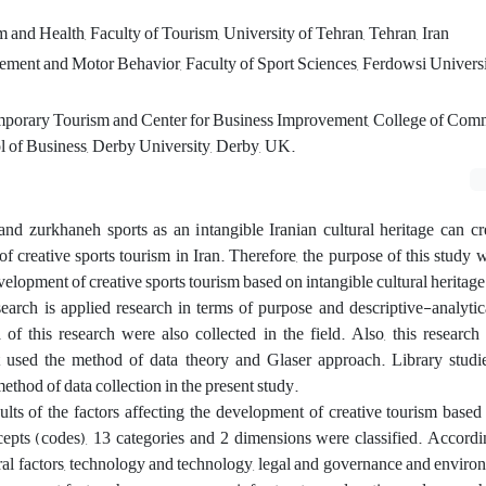
and Health, Faculty of Tourism, University of Tehran, Tehran, Iran
ment and Motor Behavior, Faculty of Sport Sciences, Ferdowsi Univers
mporary Tourism and Center for Business Improvement, College of Com
l of Business, Derby University, Derby, UK.
nd zurkhaneh sports as an intangible Iranian cultural heritage can cr
f creative sports tourism in Iran. Therefore, the purpose of this study w
evelopment of creative sports tourism based on intangible cultural heritage
earch is applied research in terms of purpose and descriptive-analytic
of this research were also collected in the field. Also, this research
at used the method of data theory and Glaser approach. Library studi
thod of data collection in the present study.
ults of the factors affecting the development of creative tourism based
cepts (codes), 13 categories and 2 dimensions were classified. According
ral factors, technology and technology, legal and governance and enviro