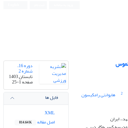
ورود به سامانه
ثبت نام
English
ملموس
دوره 16،
شماره 2
تابستان 1403
صفحه
25-1
2
هایوانتی رامکیسون
فایل ها
XML
،، ایران
اصل مقاله
814.64 K
 مدرسه کسب‌وکار دربی،