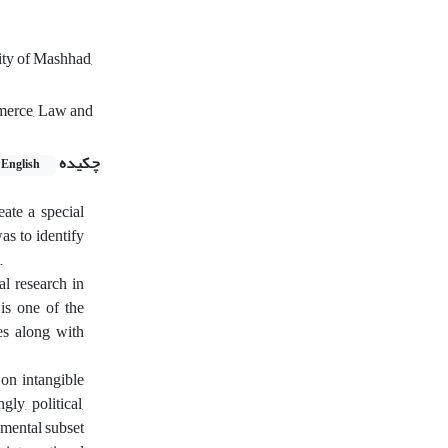
ity of Mashhad,
merce, Law and
چکیده
English
eate a special
as to identify
.
al research in
 is one of the
es along with
 on intangible
ly, political,
nmental subset