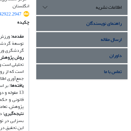
انگلستان
اطلاعات نشریه
342922.2947
چکیده
راهنمای نویسندگان
مقدمه:
ورزش‌ه
ارسال مقاله
توسعة گردشگر
گردشگری ورزش
داوران
روش پژوهش
تحلیلی است و
است که از روش
تماس با ما
جمع‌آوری اطل
یافته‌ها:
13 مقوله و
قانونی و حکم
پژوهش، تعاملا
نتیجه‌گیری:
در
بسزایی در توس
این تحقیق در