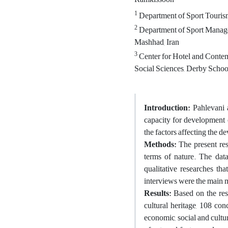
1
Department of Sport Tourism 
2
Department of Sport Manage
Mashhad, Iran
3
Center for Hotel and Conte
Social Sciences, Derby Schoo
Introduction:
Pahlevani a
capacity for development o
the factors affecting the d
Methods:
The present res
terms of nature. The data 
qualitative researches th
interviews were the main me
Results:
Based on the res
cultural heritage, 108 con
economic, social and cultu