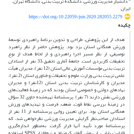
دانشیار مدیریت ورزشی، دانشکدۀ تربیت بدنی، دانشگاه تهران،
ایران
https://doi.org/10.22059/jsm.2020.282055.2279
چکیده
هدف از این پژوهش، طراحی و تدوین برنامۀ راهبردی توسعۀ
ورزش همگانی استان یزد بود. پژوهش حاضر از نظر راهبرد
توصیفی، از نظر مسیر اجرا راهبردی و از لحاظ هدف از نوع
تحقیقات کاربردی است. جامعۀ آماری تحقیق ً33 نفر از استادان
تربیت بدنی مؤسسات آموزش عالی استان (12 نفر)، مدیران هیأت
علمی تربیت بدنی وزارت علوم و تحقیقات و فناوری استان (2 نفر)،
مدیران و کارشناسان تربیت بدنی استان (12نفر) و مدیران
نهادهای دولتی و خصوصی استان بودند که در زمینۀ فعالیت‌های
ورزشی نقش دارند (7 نفر). پرسشنامۀ تهیه‌شده حاوی 32 سؤال
در زمینۀ بررسی نقاط قوت، ضعف، فرصت و تهدیدهای ورزش
همگانی استان بود. برای تعیین روایی پرسشنامه از 11 نفر از
استادان صاحب‌نظر گرایش مدیریت ورزشی نظرخواهی شد، که
پرسشنامۀ مورد تأیید آنها قرار گرفت. به‌منظور اندازه‌گیری
قابلیت پایایی، از روش آلفای کرونباخ و نرم‌افزار SPSS استفاده