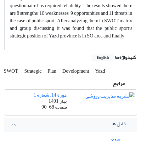
questionnaire has required reliability. The results showed there
are 8 strengths, 10 weaknesses, 9 opportunities and 11 threats in
the case of public sport. After analyzing them in SWOT matrix
and group discussing, it was found that the public sport’s
strategic position of Yazd province is in SO area and finally
کلیدواژه‌ها
English
SWOT
Strategic
Plan
Development
Yazd
مراجع
دوره 14، شماره 1
بهار 1401
صفحه
90-68
فایل ها
XML