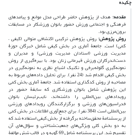
چکیده
مقدمه:
هدف از پژوهش حاضر طراحی مدل موانع و پیامدهای
فرهنگی و اجتماعی ورزش حضور بانوان ورزشکار در مسابقات
برون‌مرزی بود.
روش پژوهش:
روش پژوهش ترکیبی اکتشافی متوالی (کیفی –
کمی) است. جامعۀ آماری در بخش کیفی شامل خبرگان حوزۀ
مدیریت ورزشی (استادان مدیریت ورزشی) و مدیران و
دست‌اندرکاران ورزش قهرمانی زنان بود. با بهره‌گیری از روش
نمونه‌گیری گلوله‌برفی و تکنیک اشباع نظری به نمونه‌گیری در
بخش کیفی اقدام شد (24 نفر). برای تحلیل داده‌های مربوط به
مصاحبه از روش کدگذاری استفاده شد. جامعة آماری بخش کمی
این پژوهش شامل بانوان ورزشکاری که سابقۀ حضور در
رویدادهای بین‌المللی را داشته‌اند، نایب‌رئیسان بانوان
فدراسیون‌های ورزشی و برگزارکنندگان رویدادهای ورزشی
بین‌المللی است (384 نفر). برای جمع‌آوری اطلاعات در بخش کمی
از پرسشنامۀ محقق‌ساخته برگرفته از بخش کیفی استفاده شد که
به دو بخش کلی ویژگی‌های جمعیت‌شناختی و سؤال‌های آن
تقسیم شد. این پرسشنامه شامل 69 گویه و در قالب شش مؤلفۀ