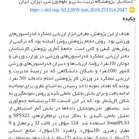
استادیار، پژوهشگاه تربیت بدنی و علوم ورزشی، تهران، ایران
https://doi.org/10.22059/jsm.2019.253314.2047
چکیده
هدف از این پژوهش، معرفی ابزار ارزیابی عملکرد فدراسیون‌های
ورزشی بود. روش انجام پژوهش روش آمیخته بود که ترکیبی از
روش‌های کیفی و کمی است. جامعۀ آماری پژوهش کارشناسان
دفتر ارزیابی عملکرد فدراسیون‌های ورزشی در وزارت ورزش و
جوانان (10نفر)، رؤسا، ارزیاب‌ها و دبیران فدراسیون‌های ورزشی
کشور (100نفر) و نخبگان دانشگاهی که در زمینۀ مدیریت و
ارزیابی عملکرد در ورزش کار پژوهشی انجام داده‌اند (50 نفر)،
بودند که تعداد نمونه تا حد رسیدن به اشباع نظری برای مصاحبه
ادامه یافت و برای بخش تحلیل عاملی تأییدی روش نمونه‌گیری به
شکل کل‌شمار بود که در این قسمت 130پرسشنامه جمع‌آوری
شد. به‌منظور تجزیه‌وتحلیل داده‌ها در بخش آمار استنباطی از
تحلیل عاملی تأییدی با به‌کار بردن نرم‌افزارهای SPSS22 و
SmartPLS3 استفاده شد. 124 سؤال در قالب 32 زیرمعیار و 9
معیار رهبری (18سؤال)، راهبرد (13سؤال)، منابع انسانی
(17سؤال)، مشارکت‌ها و منابع (17سؤال)، فرایندها، محصولات و