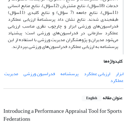
خدمات (18سؤال)، نتایج مشتریان (12سؤال)، نتایج منابع انسانی
(11سؤال)، نتایج جامعه (7 سؤال) و نتایج کلیدی (11سؤال)
طبقه‌بندی شدند. نتایج نشان داد پرسشنامۀ ارزیابی عملکرد
فدراسیون‌های ورزشی ابزار و چارچوب نظری مناسب ارزیابی
عملکرد سازمانی در فدراسیون‌های ورزشی است؛ پیشنهاد
می‌شود مدیران و پژوهشگران مدیریت ورزشی با استفاده از این
پرسشنامه به ارزیابی عملکرد فدراسیون‌های ورزشی بپردازند.
کلیدواژه‌ها
ابزار
ارزیابی عملکرد
پرسشنامه
فدراسیون ورزشی
مدیریت
عملکرد
عنوان مقاله
English
Introducing a Performance Appraisal Tool for Sports
Federations