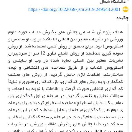
دانشگاه شمال
https://doi.org/10.22059/jsm.2019.249543.2001
چکیده
هدف پژوهش شناسایی چالش های پذیرش مقالات حوزه علوم
ورزشی در نشریات معتبر بین المللی (با تاکید بر وب او ساینس و
اسکوپوس) بود. برای تحقیق از روش کیفی استفاده شد. از روش
نمونه گیری هدفمند از روش اشباع نظری 12 نفر از سردبیران
نشریات معتبر بین المللی نمایه شده در وب او ساینس و
اسکوپوس انتخاب و از طریق مصاحبه های اکتشافی و نیمه
ساختارمند، اطلاعات لازم حاصل گردید. از روش های مختلف
کدگذاری و به روش های کدگذاری، باز، کدکذاری محوری و نهایتاً
کد گذاری انتخابی صورت گرفت و اطلاعات با توجه به اهداف و
سوالات تحلیل و تفسیر گردید. در مرحله ی اول کدگذاری باز،
تمامی نکات قابل استخراج مصاحبه استخراج کردید و برای مرحله
ی دوم یعنی کدگذاری مرحله ای تحلیل شده‌اند که در این مرحله
نیز دسته بندی انجام گردید. در مرحله ی سوم کدگذاری انتخابی،
سه کد مرتبط با چالش های پذیرش مقالات ورزشی در نشریات
معتبر بین المللی بدست آمده است که شامل کیفیت ظاهری