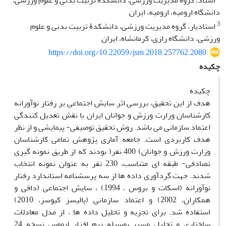
استاد، گروه مدیریت ورزشی، دانشکدۀ تربیت بدنی و علوم ورزشی،
دانشگاه ارومیه، ارومیه، ایران
3
استادیار، گروه مدیریت ورزشی، دانشکدۀ تربیت بدنی و علوم
ورزشی، دانشگاه رازی، کرمانشاه، ایران
https://doi.org/10.22059/jsm.2018.257762.2080
چکیده
چکیده
هدف از این تحقیق، بررسی اثر سایش اجتماعی بر رفتار نوآورانه
کارشناسان وزارت ورزش و جوانان ایران با نقش تعدیل کنندگی
اعتماد سازمانی می باشد. روش تحقیق توصیفی- پیمایشی و از نظر
هدف کاربردی است. جامعه آماری پژوهش تمامی کارشناسان
وزارت ورزش و جوانان) 400 نفر( بودند که از طریق نمونه گیری
تصادفی- طبقه ای متناسب، 230 نفر به عنوان نمونه انتخاب
شدند. جهت گردآوری داده ها از سه پرسشنامه استاندارد رفتار
نوآورانه (اسکات و بروس ، 1994) ، سایش اجتماعی (دافی و
همکاران، 2002) و اعتماد سازمانی (پالیسز کیوسز، 2010)
استفاده شد. برای تجزیه و تحلیل داده ها ، از مدل معادلات
ساختاری و تحلیل مسیر بوسیله نرم افزار ایموس نسخه 24