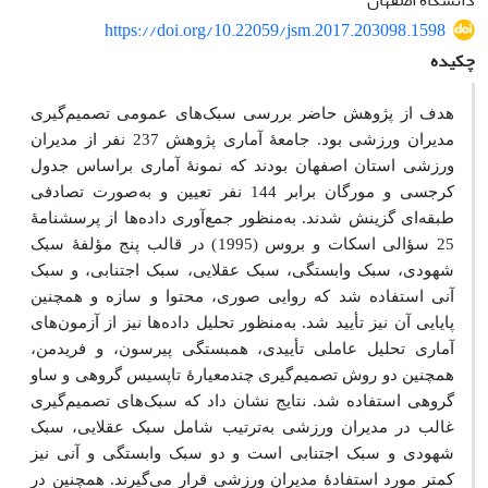
دانشگاه اصفهان
https://doi.org/10.22059/jsm.2017.203098.1598
چکیده
هدف از پژوهش حاضر بررسی سبک‌های عمومی تصمیم‌گیری
مدیران ورزشی بود. جامعۀ آماری پژوهش 237 نفر از مدیران
ورزشی استان اصفهان بودند که نمونۀ آماری براساس جدول
کرجسی و مورگان برابر 144 نفر تعیین و به‌صورت تصادفی
طبقه‌ای گزینش شدند. به‌منظور جمع‌آوری داده‌ها از پرسشنامۀ
25 سؤالی اسکات و بروس (1995) در قالب پنج مؤلفۀ سبک
شهودی، سبک وابستگی، سبک عقلایی، سبک اجتنابی، و سبک
آنی استفاده شد که روایی صوری، محتوا و سازه و همچنین
پایایی آن نیز تأیید شد. به‌منظور تحلیل داده‌ها نیز از آزمون‌های
آماری تحلیل عاملی تأییدی، همبستگی پیرسون، و فریدمن،
همچنین دو روش تصمیم‌گیری چندمعیارۀ تاپسیس گروهی و ساو
گروهی استفاده شد. نتایج نشان داد که سبک‌های تصمیم‌گیری
غالب در مدیران ورزشی به‌ترتیب شامل سبک عقلایی، سبک
شهودی و سبک اجتنابی است و دو سبک وابستگی و آنی نیز
کمتر مورد استفادۀ مدیران ورزشی قرار می‌گیرند. همچنین در