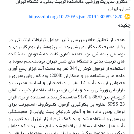
دکتری مدیریت ورزشی، دانشکدۀ تربیت بدنی، دانشگاه تهران،
تهران، ایران
https://doi.org/10.22059/jsm.2019.230985.1820
چکیده
هدف از تحقیق حاضر،بررسی تأثیر عوامل تبلیغات اینترنتی در
رفتار مصرف کنندگان ورزشی بود.این پژوهش از نوع کاربردی و
توصیفی-پیمایشی بود.جامعه آماری،کلیه دانشجویان دانشکده
های تربیت بدنی دانشگاه های شهر تهران بودند.حجم نمونه با
استفاده از فرمول کوکران 344 نفر به دست آمد.ابزار جمع آوری
داده ها پرسشنامه وو و همکاران (2008) بود که روایی صوری و
محتوایی آن به تأیید 12 نفر از متخصصان و اساتید مدیریت و
بازاریابی ورزشی رسید و پایایی آن نیز با استفاده از ضریب آلفای
کرونباخ بین 86/0 تا 91/0 محاسبه گردید.با استفاده از نرم افزار
SPSS 23 علاوه بر بکارگیری آزمون کلموگروف-اسمیرنف برای
نرمال بودن داده ها و آلفای کرونباخ جهت پایایی،از همبستگی
پیرسون و استفاده شد و به کمک نرم افزار لیزرل به تعیین و
تأیید مدل معادلات ساختاری اقدام شد.نتایج نشان داد که عوامل
درگیری با محصول،نگرش به تبلیغات اینترنتی،محتوای تبلیغات و