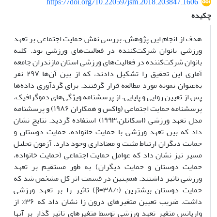
https://doi.org/10.22059/jsm.2018.203847.1606
چکیده
هدف از انجام این پژوهش، بررسی نقش حمایت اجتماعی بر تعهد
ورزشی بانوان شرکت‌کننده در فعالیت‌های ورزشی بود. کلیه
بانوان شرکت‌کننده در فعالیت‌های ورزشی استان مازندران جامعه
آماری این تحقیق را تشکیل دادند، که از بین آن‌ها ۲۹۷ نفر
به‌عنوان نمونه مورد مطالعه قرار گرفتند. برای گردآوری داده‌ها
پس از تعیین روایی و پایایی، از پرسشنامه ویژگی‌های دموگرافیک،
پرسشنامه حمایت اجتماعی (واکس و همکاران ۱۹۸۶) و پرسشنامه
مدل تعهد‌ ورزشی (اسکانلن،۱۹۹۳) استفاده گردید. نتایج نشان
داد که بین تعهد ورزشی با حمایت خانواده، حمایت دوستان و
حمایت دیگران ارتباط مثبت و معناداری وجود دارد. آزمون تحلیل
مسیر نیز نشان داد که عوامل حمایت اجتماعی (حمایت خانواده،
حمایت دوستان و حمایت دیگران) به طور مستقیم بر تعهد
ورزشی تاثیر داشتند. همچنین در قسمت اثر کل مشخص شد که
حمایت دوستان بیشترین (۳۸/۰=β) تاثیر را بر تعهد ورزشی
داشت. ضریب تعیین متغیرهای درون زا نشان داد که ۳۶% از
واریانس متغیر تعهد ورزشی توسط متغیرهای تاثیر گذار بر آنها