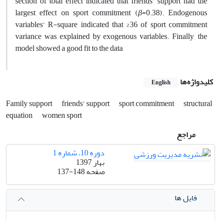
section of total effect indicated that friends’ support had the
largest effect on sport commitment (
β
=0.38). Endogenous
variables’ R-square indicated that %36 of sport commitment
variance was explained by exogenous variables. Finally, the
model showed a good fit to the data
کلیدواژه‌ها
English
Family support
friends’ support
sport commitment
structural
equation
women sport
مراجع
دوره 10، شماره 1
بهار 1397
صفحه
137-148
فایل ها