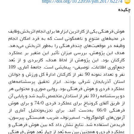
https://doi.org/10.22059/jsm.2017.62274
چکیده
هوش فرهنگی یکی از کاراترین ابزارها برای انجام اثربخش وظایف
در محیط‌های متنوع و ناهمگونی است که به فرد امکان انجام
وظیفه در موقعیت‌های چندفرهنگی را به‌طور اثربخش می‌دهد.
هدف این پژوهش، بررسی میزان تأثیر این متغیر بر عملکرد
کارکنان بود. این پژوهش از لحاظ هدف، کاربردی و از بُعد
جمع‌آوری اطلاعات، توصیفی- پیمایشی است. جامعۀ آماری، 109
نفر و تعداد نمونه 90 نفر از کارکنان ادارۀ کل ورزش و جوانان
استان آذربایجان شرقی بودند. ابزار تحقیق پرسشنامه‌های
عملکرد فردی و هوش فرهنگی بود. روایی صوری و محتوایی هر
دو پرسشنامه را 10 نفر از استادان متخصص تأیید شد و پایایی آن
از طریق آلفای کرونباخ برای عملکرد فردی 74/0 و برای هوش
فرهنگی 66/0 به‌دست آمد. برای تجزیه‌وتحلیل آماری از
آزمون‌های کولموگروف- اسمیرنوف، ضریب همبستگی پیرسون،
فریدمن استفاده شد. نتایج نشان داد که بین هوش فرهنگی و
عملکرد فردی و همچنین بین سه بُعد از چهار بُعد هوش فرهنگی