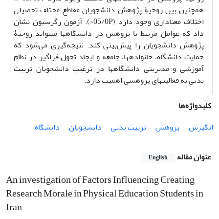
همچنین بین روحیۀ پژوهش دانشجویان مقاطع مختلف تحصیلی
اختلاف معناداری وجود دارد (05/0P<). آزمون رگرسیون نشان
داد که عوامل مرتبط با پژوهش در دانشگاه­ها می­تواند روحیۀ
پژوهش دانشجویان را پیش‌بینی کند. نتیجه‌گیری می‌شود که
حمایت دانشگاه، خانواده­ها، جامعه و ایجاد تحول فراگیر در نظام
آموزشی و مدیریتی دانشگاه­ها در ترغیب دانشجویان تربیت
بدنی به فعالیت­های پژوهشی اهمیت دارد.
کلیدواژه‌ها
انگیزش
پژوهش
تربیت بدنی
دانشجویان
دانشگاه
عنوان مقاله
English
An investigation of Factors Influencing Creating
Research Morale in Physical Education Students in
Iran