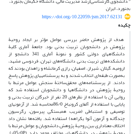
دانشجوی کارشناسی‌‌ارشد مدیریت مالی، دانشگاه حکیمان بجنورد،
بجنورد، ایران
https://doi.org/10.22059/jsm.2017.62131
چکیده
هدف از پژوهش حاضر بررسی عوامل مؤثر بر ایجاد روحیۀ
پژوهش در دانشجویان تربیت بدنی بود. جامعۀ آماری کلیۀ
دانشگاه­های دولتی کشور و نمونۀ آماری 341 دانشجو از
دانشکده‌های تربیت بدنی دانشگاه‌های تهران، فردوسی مشهد،
ارومیه، گیلان، شیراز، اصفهان، رازی کرمانشاه و زاهدان بودند که
به‌صورت طبقه‌ای انتخاب شدند و به پرسشنامه­های پژوهش پاسخ
دادند. از پرسشنامه‌های محقق‌ساختۀ سنجش عوامل مرتبط با
روحیۀ پژوهش در دانشگاه­ها و دانشجویان استفاده شد که
روایی آن با استفاده از نظرهای 20 نفر از خبرگان تربیت بدنی و
پایایی با استفاده از آلفای کرونباخ 86/0محاسبه شد. از آزمون­های
توصیفی و استنباطی (ضریب همبستگی پیرسون، رگرسیون
چندگانه و آزمون آنوا یکراهه) استفاده شد. یافته‌ها نشان داد
اختلاف معناداری بین روحیۀ پژوهش دانشجویان و عوامل مرتبط با
روحیۀ پژوهش در دانشگاه­های مختلف وجود دارد (05/0P<).