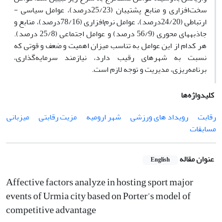
سخت‌افزاری و منابع پشتیبان (25/23درصد)، عوامل سیاسی -
ارتباطی (24/20درصد)، عوامل نرم‌افزاری (78/16درصد)، منابع و
جاذبه­های محوری (56/9 درصد) و عوامل اجتماعی (25/8 درصد).
هر کدام از این عوامل به تناسب میزان اهمیت و ضعف و قوتی که
نسبت به شهرهای رقیب دارد، نیازمند سرمایه‌گذاری،
برنامه‌ریزی، مدیریت و توجه لازم است.
کلیدواژه‌ها
رقابت
رویداد های ورزشی
شهر ارومیه
مزیت رقابتی
میزبانی
مسابقات
عنوان مقاله
English
Affective factors analyze in hosting sport major
events of Urmia city based on Porter's model of
competitive advantage