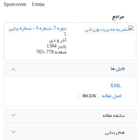
Sport event
Urmia
مراجع
دوره 7، شماره 5 - شماره پیاپی
5
آذر و دی
پاییز 1394
صفحه
765-778
فایل ها
XML
اصل مقاله
303.52 K
سابقه مقاله
هم رسانی