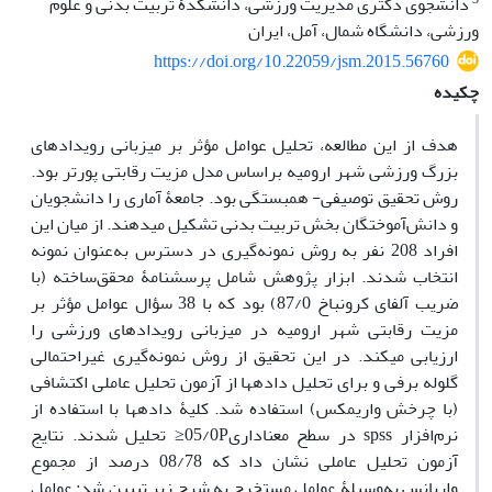
دانشجوی دکتری مدیریت ورزشی، دانشکدۀ تربیت بدنی و علوم
ورزشی، دانشگاه شمال، آمل، ایران
https://doi.org/10.22059/jsm.2015.56760
چکیده
هدف از این مطالعه، تحلیل عوامل مؤثر بر میزبانی رویدادهای
بزرگ ورزشی شهر ارومیه براساس مدل مزیت رقابتی پورتر بود.
روش تحقیق توصیفی- همبستگی بود. جامعۀ آماری را دانشجویان
و دانش‌آموختگان بخش تربیت بدنی تشکیل می­دهند. از میان این
افراد 208 نفر به روش نمونه‌گیری در دسترس به‌عنوان نمونه
انتخاب شدند. ابزار پژوهش شامل پرسشنامۀ محقق‌ساخته (با
ضریب آلفای کرونباخ 87/0) بود که با 38 سؤال عوامل مؤثر بر
مزیت رقابتی شهر ارومیه در میزبانی رویدادهای ورزشی را
ارزیابی می­کند. در این تحقیق از روش نمونه‌گیری غیراحتمالی
گلوله برفی و برای تحلیل داده­ها از آزمون­ تحلیل عاملی اکتشافی
(با چرخش واریمکس) استفاده شد. کلیۀ داده­ها با استفاده از
نرم‌افزار spss در سطح معناداری05/0P≤ تحلیل شدند. نتایج
آزمون تحلیل عاملی نشان داد که 08/78 درصد از مجموع
واریانس به‌وسیلۀ عوامل مستخرج به شرح زیر تبیین شد: عوامل