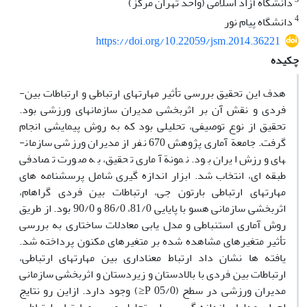
دانشگاه آزاد اسلامی (واحد تهران مرکز)
4
دانشگاه پیام نور
https://doi.org/10.22059/jsm.2014.36221
چکیده
هدف این تحقیق بررسی تأثیر مهارت­های ارتباطی و ارتباطات بین­
فردی و نقش آن بر اثربخشی مدیران سازمان­های ورزشی بود.
تحقیق از نوع توصیفی، تحلیلی بود که به روش پیمایشی انجام
گرفت. جامعة آماری پژوهش 670 نفر از مدیران ورزشی سازمان­
های ورزش ایران بود. نمونة آماری تحقیق، به­ صورت تصادفی
طبقه­ ای، انتخاب شد. ابزار اندازه­ گیری شامل پرسشنامه­ های
مهارت­های ارتباطی بارتون جی، ارتباطات بین­ فردی گراهام،
اثربخشی سازمانی هسو با پایایی 81/0، 86/0 و 90/0 بود. از طریق
روش آماری استنباطی و مدل­ یابی معادلات ساختاری به بررسی
تأثیر متغیرهای مشاهده­ شده بر متغیرهای مکنون پرداخته شد.
یافته­ ها نشان داد ارتباط معناداری بین مهارت­های ارتباطی،
ارتباطات بین­ فردی با بالادستان و زیردستان و اثربخشی سازمانی
مدیران ورزشی در سطح (05/0 P≤) وجود دارد. ازاین­ رو نتایج