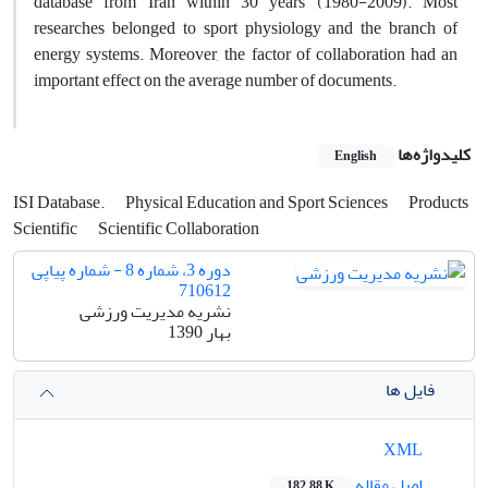
database from Iran within 30 years (1980-2009). Most
researches belonged to sport physiology and the branch of
energy systems. Moreover, the factor of collaboration had an
important effect on the average number of documents.
کلیدواژه‌ها
English
ISI Database.
Physical Education and Sport Sciences
Products
Scientific
Scientific Collaboration
دوره 3، شماره 8 - شماره پیاپی
710612
نشریه مدیریت ورزشی
بهار 1390
فایل ها
XML
اصل مقاله
182.88 K