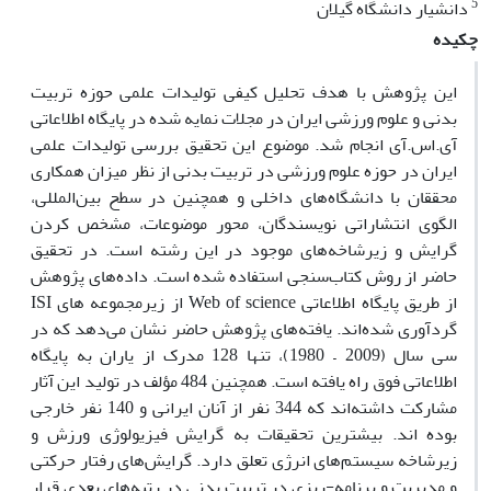
5
دانشیار دانشگاه گیلان
چکیده
این پژوهش با هدف تحلیل کیفی تولیدات علمی حوزه تربیت
بدنی و علوم ورزشی ایران در مجلات نمایه شده در پایگاه اطلاعاتی
آی.اس.آی انجام شد. موضوع این تحقیق بررسی تولیدات علمی
ایران در حوزه علوم ورزشی در تربیت بدنی از نظر میزان همکاری
محققان با دانشگاه‌های داخلی و همچنین در سطح بین‌المللی،
الگوی انتشاراتی نویسندگان، محور موضوعات، مشخص کردن
گرایش و زیرشاخه‌های موجود در این رشته است. در تحقیق
حاضر از روش کتاب‌سنجی استفاده شده است. داده‌های پژوهش
از طریق پایگاه اطلاعاتی Web of science از زیرمجموعه های ISI
گردآوری شده‌اند. یافته‌های پژوهش حاضر نشان می‌دهد که در
سی سال (2009 – 1980)، تنها 128 مدرک از یاران به پایگاه
اطلاعاتی فوق راه یافته است. همچنین 484 مؤلف در تولید این آثار
مشارکت داشته‌اند که 344 نفر از آنان ایرانی و 140 نفر خارجی
بوده اند. بیشترین تحقیقات به گرایش فیزیولوژی ورزش و
زیرشاخه سیستم‌های انرژی تعلق دارد. گرایش‌های رفتار حرکتی
و مدیریت و برنامه-ریزی در تربیت بدنی در رتبه‌های بعدی قرار