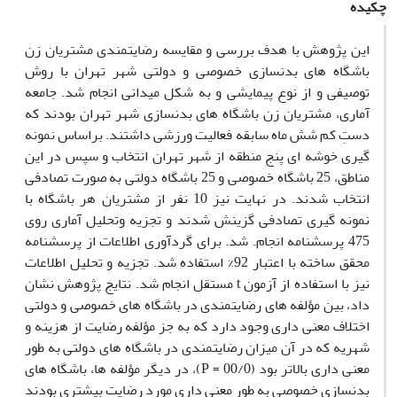
چکیده
این پژوهش با هدف بررسی و مقایسه رضایتمندی مشتریان زن
باشگاه های بدنسازی خصوصی و دولتی شهر تهران با روش
توصیفی و از نوع پیمایشی و به شکل میدانی انجام شد. جامعه
آماری، مشتریان زن باشگاه های بدنسازی شهر تهران بودند که
دستِ کم شش ماه سابقه فعالیت ورزشی داشتند. براساس نمونه
گیری خوشه ای پنج منطقه از شهر تهران انتخاب و سپس در این
مناطق، 25 باشگاه خصوصی و 25 باشگاه دولتی به صورت تصادفی
انتخاب شدند. در نهایت نیز 10 نفر از مشتریان هر باشگاه با
نمونه گیری تصادفی گزینش شدند و تجزیه وتحلیل آماری روی
475 پرسشنامه انجام. شد. برای گردآوری اطلاعات از پرسشنامه
محقق ساخته با اعتبار 92% استفاده شد. تجزیه و تحلیل اطلاعات
نیز با استفاده از آزمون t مستقل انجام شد. نتایج پژوهش نشان
داد، بین مؤلفه های رضایتمندی در باشگاه های خصوصی و دولتی
اختلاف معنی داری وجود دارد که به جز مؤلفه رضایت از هزینه و
شهریه که در آن میزان رضایتمندی در باشگاه های دولتی به طور
معنی داری بالاتر بود (00/0 = P)، در دیگر مؤلفه ها، باشگاه های
بدنسازی خصوصی به طور معنی داری مورد رضایت بیشتری بودند