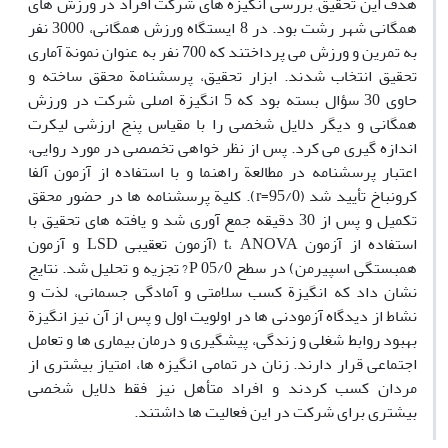
هدف این تحقیق, بررسی انگیزه های شرکت افراد در ورزش های
همگانی شهر رشت بود. در 8 ایستگاه ورزش همگانی، 3000 نفر
به تمرین و ورزش می پرداختند که 700 نفر به عنوان نمونة آماری
تحقیق انتخاب شدند. ابزار تحقیق، پرسشنامة محقق ساخته و
حاوی 30 سؤال بسته بود که 5 انگیزة اصلی شرکت در ورزش
همگانی و دیگر دلایل شخصی را با مقیاس پنج ارزشی لیکرت
اندازه گیری می کرد. پس از نظر خواهی تخصصی در مورد روایی،
اعتبار پرسشنامه در مطالعة راهنما و با استفاده از آزمون آلفا
کرونباخ تأیید شد (95/0=r). کلیة پرسشنامه ها در حضور محقق
تکمیل و پس از 30 دقیقه جمع آوری شد و یافته های تحقیق با
استفاده از آزمون t، ANOVA (آزمون تعقیبی LSD و آزمون
همبستگی اسپیرمن) در سطح 05/0 P? تجزیه و تحلیل شد. نتایج
نشان داد که انگیزة کسب سلامتی و آمادگی جسمانی، لذت و
نشاط از دیدگاه آزمودنی ها در اولویت اول و پس از آن نیز انگیزة
بهبود روابط شغلی و زندگی، پیشگیری و درمان بیماری ها و تعامل
اجتماعی قرار دارند. زنان در تمامی انگیزه ها، امتیاز بیشتری از
مردان کسب کردند و افراد متأهل نیز فقط دلایل شخصی
بیشتری برای شرکت در این فعالیت ها داشتند.