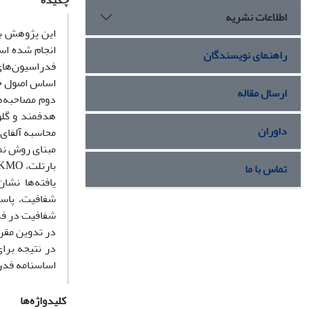
چکیده
اطلاعات نشریه
این پژوهش با
انجام شده است
راهنمای نویسندگان
اساس اصول حک
ارسال مقاله
داوران
مبنای روش نم
بارتلت، KMO، تحلیل عاملی اکتشافی و تاییدیبا استفاده از دو نرم افزار SPSS.V. 22 و AMOS استفاده شد.
تماس با ما
یافته‌ها نشا
شفافیت، پاسخ
شفافیت در فر
در تدوین مقرر
در نتیجه برا
اساسنامه فدر
کلیدواژه‌ها