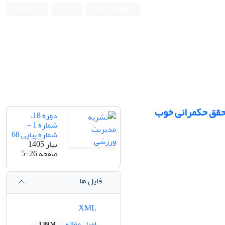
ورود به سامانه
ثبت نام
English
تحقق حکمرانی خوب
دوره 18،
شماره 1 -
شماره پیاپی 68
بهار 1405
صفحه
5-26
فایل ها
XML
اصل مقاله
1.89 M