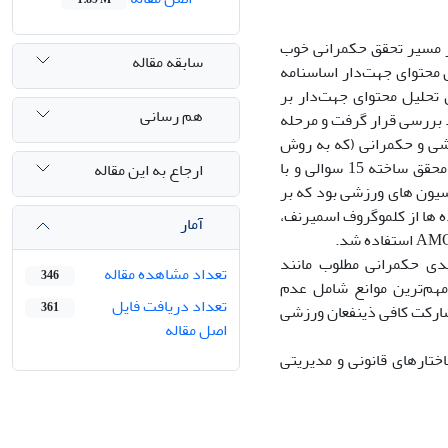
ر مسیر تحقق حکمرانی خوب
سابقه مقاله
ل محتوای جهت‌دار اساسنامه
ستفاده از روش تحلیل محتوای جهت‌دار بر
هم رسانی
 بررسی قرار گرفت و مرحله
می، مدیریت ورزشی و حکمرانی (که به روش
هدفمند و گلوله برفی انتخاب شدند) انجام شد و در فاز کمی با استفاده از پرسشنامه محقق ساخته 15 سوالی و با
ارجاع به این مقاله
روسای سابق و کنونی فدراسیون های ورزشی بود که بر
 ها از کلموگروف اسمیرنف،
آمار
یدی حکمرانی مطلوب مانند
تعداد مشاهده مقاله
346
مهم‌ترین موانع شامل عدم
تعداد دریافت فایل
361
شارکت کافی ذینفعان ورزشی
اصل مقاله
ختارهای قانونی و مدیریتی