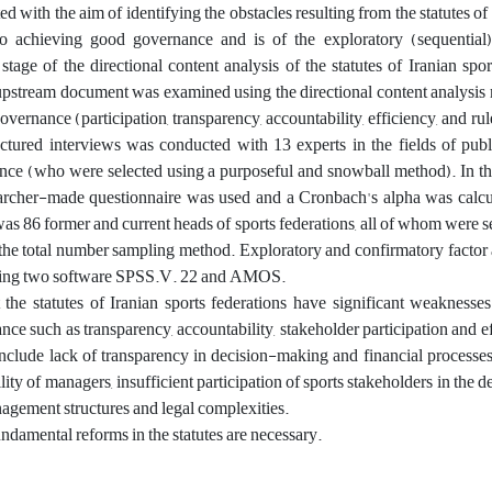
 with the aim of identifying the obstacles resulting from the statutes of 
to achieving good governance and is of the exploratory (sequential)
t stage of the directional content analysis of the statutes of Iranian spor
upstream document was examined using the directional content analysis
overnance (participation, transparency, accountability, efficiency, and rul
ctured interviews was conducted with 13 experts in the fields of publ
e (who were selected using a purposeful and snowball method). In the
archer-made questionnaire was used and a Cronbach's alpha was calcul
was 86 former and current heads of sports federations, all of whom were se
the total number sampling method. Exploratory and confirmatory factor
 using two software SPSS.V. 22 and AMOS.
the statutes of Iranian sports federations have significant weaknesse
nce such as transparency, accountability, stakeholder participation and e
include lack of transparency in decision-making and financial processe
ity of managers, insufficient participation of sports stakeholders in the 
anagement structures and legal complexities.
damental reforms in the statutes are necessary.