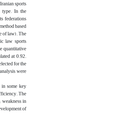
Iranian sports
 type. In the
ts federations
 method based
e of law). The
ic law, sports
 quantitative
ated at 0.92.
lected for the
 analysis were
s in some key
fficiency. The
s, weakness in
development of