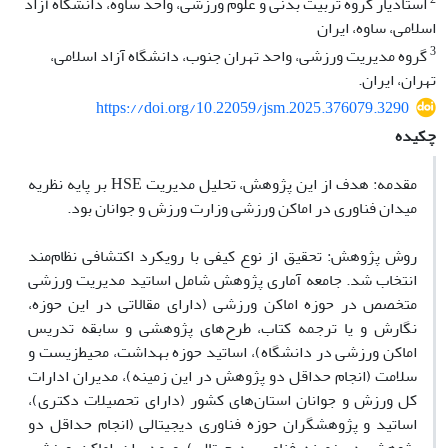
استادیار گروه تربیت بدنی و علوم ورزشی، واحد ساوه، دانشگاه آزاد
اسلامی، ساوه، ایران
3
گروه مدیریت ورزشی، واحد تهران جنوب، دانشگاه آزاد اسلامی،
تهران، ایران.
https://doi.org/10.22059/jsm.2025.376079.3290
چکیده
مقدمه: هدف از این پژوهش، تحلیل مدیریت HSE بر پایه نظریه
میدان فناوری در اماکن ورزشی وزارت ورزش و جوانان بود.
روش پژوهش: تحقیق از نوع کیفی با رویکرد اکتشافی نظام‌مند
انتخاب شد. جامعه آماری پژوهش شامل اساتید مدیریت ورزشی
متخصص در حوزه اماکن ورزشی (دارای مقالاتی در این حوزه،
نگارش و یا ترجمه کتاب، طرح‌های پژوهشی و سابقه تدریس
اماکن ورزشی در دانشگاه)، اساتید حوزه بهداشت، محیط‌زیست و
سلامت (انجام حداقل دو پژوهش در این زمینه)، مدیران ادارات
کل ورزش و جوانان استان‌های کشور (دارای تحصیلات دکتری)،
اساتید و پژوهشگران حوزه فناوری دیجیتالی (انجام حداقل دو