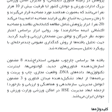
پژوهش در زمینه فناوری دیجیتالی) و مدیران اماکن ورزشی
بزرگ ادارات ورزش و جوانان کشور (با ظرفیت بیش از 10 هزار
نفر) می‌باشد که به‌صورت هدفمند مورد مصاحبه قرار می‌گیرند و
تا زمان رسیدن به اشباع نظری فرایند مصاحبه ادامه پیدا می‌کند
(20 نفر). ابزار پژوهش شامل مطالعه کتابخانه‌ای نظامند و مصاحبه
اکتشافی (نیمه ساختارمند) بود. روایی ابزار براساس اعتبار
نمونه، نظر خبرگان و توافق بین مصححان ارزیابی و تأیید گردید.
جهت تحلیل یافته‌ها از روش کدگذاری مفهومی چندمرحله‌ای با
رویکرد تحلیل سیستمی استفاده شد.
یافته ها: براساس چارچوب مفهومی استخراج‌شده، 8 مضمون
(سازمان‌دهنده فناوری‌های جدید، کوانتومی‌ها، اینترنت،
تکنولوژی‌ها، داده‌های DNA، واقعیت مجازی، چاپ و پرینت و
برنامه‌ها) از ابعاد تشکیل‌دهنده میدان فناوری و 3 مضمون
(عوامل مدیریتی، سازماندهی و هماهنگی و ارزیابی و بازخورد)
ازجمله ابعاد مدیریت HSE در اماکن ورزشی وزارت ورزش و
جوانان ایران می‌باشد.
کلیدواژه‌ها