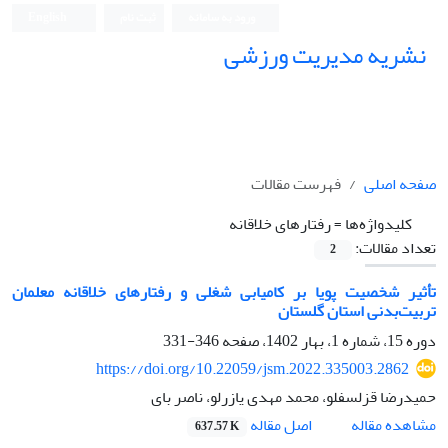
ورود به سامانه
ثبت نام
English
نشریه مدیریت ورزشی
صفحه اصلی
فهرست مقالات
کلیدواژه‌ها =
رفتارهای خلاقانه
تعداد مقالات:
2
تأثیر شخصیت پویا بر کامیابی شغلی و رفتارهای خلاقانه معلمان
تربیت‌بدنی استان گلستان
دوره 15، شماره 1، بهار 1402، صفحه
346-331
https://doi.org/10.22059/jsm.2022.335003.2862
حمیدرضا قزلسفلو، محمد مهدی یازرلو، ناصر بای
اصل مقاله
مشاهده مقاله
637.57 K