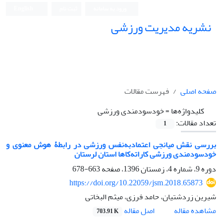
ورود به سامانه
ثبت نام
English
نشریه مدیریت ورزشی
صفحه اصلی
فهرست مقالات
کلیدواژه‌ها =
خودسودمندی ورزشی
تعداد مقالات:
1
بررسی نقش میانجی اعتمادبه‌نفس ورزشی در رابطۀ هوش معنوی و
خودسودمندی ورزشی کاراته‌کاها استان لرستان
دوره 9، شماره 4، زمستان 1396، صفحه
663-678
https://doi.org/10.22059/jsm.2018.65873
شیرین زردشتیان، حامد فرزی، میثم البخاتی
اصل مقاله
مشاهده مقاله
703.91 K