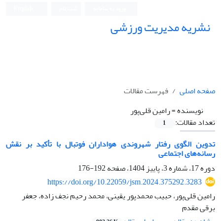
ورود به سامانه
ثبت نام
English
نشریه مدیریت ورزشی
صفحه اصلی
فهرست مقالات
نویسنده =
رامین قلی‌پور
تعداد مقالات:
1
تدوین الگوی رفتار شهروندی هواداران فوتبال با تأکید بر نقش
رسانه‌های اجتماعی
دوره 17، شماره 3، پاییز 1404، صفحه
192-176
https://doi.org/10.22059/jsm.2024.375292.3283
رامین قلی‌پور، حبیب محمدپور یقینی، محمد رحیم نجف زاده، جعفر
برقی مقدم