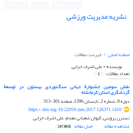
ورود به سامانه
ثبت نام
English
نشریه مدیریت ورزشی
صفحه اصلی
فهرست مقالات
نویسنده =
علی اشرف خزایی
تعداد مقالات:
1
نقش سومین جشنوارۀ جهانی سنگ‌نوردی بیستون در توسعۀ
گردشگری استان کرمانشاه
دوره 9، شماره 2، تابستان 1396، صفحه
301-313
https://doi.org/10.22059/jsm.2017.126371.1410
نسترن پروینی، کیوان شعبانی مقدم، علی اشرف خزایی
اصل مقاله
مشاهده مقاله
247.06 K