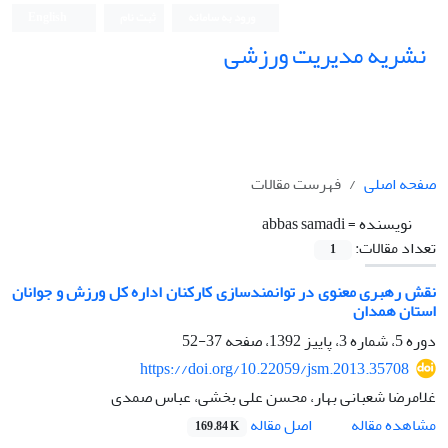
ورود به سامانه
ثبت نام
English
نشریه مدیریت ورزشی
صفحه اصلی
فهرست مقالات
نویسنده =
abbas samadi
تعداد مقالات:
1
نقش رهبری معنوی در توانمندسازی کارکنان اداره کل ورزش و جوانان
استان همدان
دوره 5، شماره 3، پاییز 1392، صفحه
37-52
https://doi.org/10.22059/jsm.2013.35708
غلامرضا شعبانی بهار، محسن علی بخشی، عباس صمدی
اصل مقاله
مشاهده مقاله
169.84 K