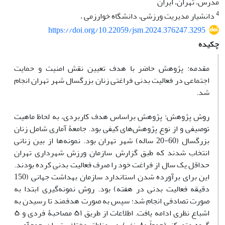
مدرس، تهران، ایران
4
دانشیار مدیریت ورزشی، دانشگاه خوارزمی ،
https://doi.org/10.22059/jsm.2024.376247.3295
چکیده
مقدمه: پژوهش حاضر با هدف تعیین نقش امنیت و حمایت
اجتماعی در فعالیت بدنی فراغتی زنان بزرگسال شهر تهران انجام
شد.
روش پژوهش: پژوهش براساس هدف کاربردی، به لحاظ ماهیت
توصیفی و از نوع پژوهش‌های کیفی بود. جامعۀ آماری شامل زنان
بزرگسال (60-20 ساله) شهر تهران بود. نمونه‌ها از بین زنانی
انتخاب شدند که طبق گزارش سازمان ورزش شهرداری تهران
حداقل یک سال از فراغت خود را صرف فعالیت بدنی کرده بودند.
این برای برآورده شدن استاندارد سازمان بهداشت جهانی (150
دقیقه فعالیت بدنی در هفته) بود. روش نمونه‌گیری ابتدا به
صورت تصادفی انجام شد؛ سپس به صورت هدفمند تا رسیدن به
اشباع نظری ادامه یافت. اطلاعات از طریق ۵۱ مصاحبۀ فردی و ۵