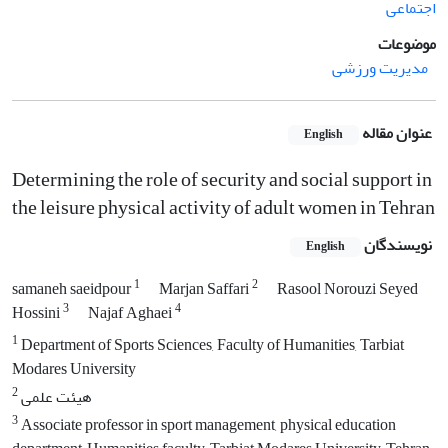
اجتماعی
موضوعات
مدیریت ورزشی
عنوان مقاله
English
Determining the role of security and social support in
the leisure physical activity of adult women in Tehran
نویسندگان
English
1
2
samaneh saeidpour
Marjan Saffari
Rasool Norouzi Seyed
3
4
Hossini
Najaf Aghaei
1
Department of Sports Sciences, Faculty of Humanities, Tarbiat
Modares University
2
هیئت علمی
3
Associate professor in sport management, physical education