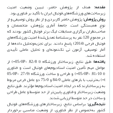
مقدمه:
هدف از پژوهش حاضر، تبیین وضعیت امنیت
زیرساخت‌های ورزشگاه‌های فوتبال ایران با تأکید بر فناوری بود.
روش پژوهش:
پژوهش حاضر کاربردی و از نظر روش توصیفی و از
نوع همبستگی است. جامعۀ آماری پژوهش، متخصصان و
صاحب‌نظران برگزاری مسابقات لیگ برتر فوتبال کشور بودند که
در مجموع 120 نفر به پرسشنامۀ تعدیل‌شدۀ امنیت ورزشگاه‌های
فوتبال فرجی (2014) پاسخ دادند. برای تجزیه‌وتحلیل داده‌ها از
آمار توصیفی، آزمون تی تک‌نمونه‌ای و تحلیل عاملی تأییدی
استفاده شد.
یافته‌ها:
طبق نتایج، زیرساختار ورزشگاه (05/0P< ,82/8 t=) از
عوامل مهم تأمین امنیت استادیوم‌های فوتبال است و فناوری
(05/0P< ,81/10 t=) و طراحی و ساخت ورزشگاه (05/0P< ,27/9
t=) به‌ترتیب با بارهای عاملی 84/0 و 75/0 دو عامل فرعی مربوط
به زیرساختارند که در ایجاد امنیت استادیوم‌ها مؤثرند. طبق نتایج
وضعیت زیرساختار و فناوری پایین‌تر از حد متوسط و عامل طراحی
و ساخت در حد متوسط ارزیابی شدند.
نتیجه‌گیری:
براساس نتایج، زیرساختارهای ورزشگاه‌های فوتبال
کشور به‌خصوص از نظر فناوری، از وضعیت مناسبی برخوردار