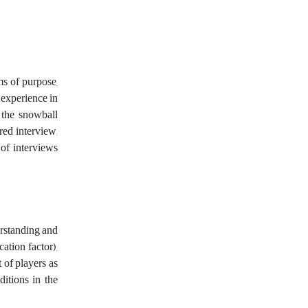
ms of purpose,
 experience in
 the snowball
red interview,
 of interviews
erstanding and
ation factor),
 of players as
itions in the