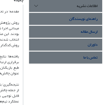
چکیده
اطلاعات نشریه
مقدمه: در تح
راهنمای نویسندگان
روش پژوهش: ر
ارسال مقاله
بودند. این مش
انتخاب شدند. 
داوران
روش کدگذاری 
تماس با ما
برقراری ارتبا
طبع بازیکنان
عنوان چالش‌ه
نتیجه‌گیری: ب
از جمله چالش
قابل توجهی بر
عملکرد تیم‌ه