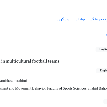
ندفرهنگی
فوتبال
مربی‌گری
Engli
 in multicultural football teams
Engli
amirhesam rahimi
ment and Movement Behavior, Faculty of Sports Sciences, Shahid Baho