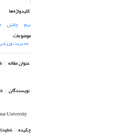
کلیدواژه‌ها
تیم
چالش
چ
موضوعات
مدیریت ورزشی
عنوان مقاله
sh
نویسندگان
sh
nar University
چکیده
English