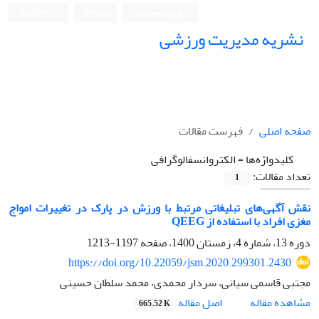
ورود به سامانه
ثبت نام
English
نشریه مدیریت ورزشی
صفحه اصلی
فهرست مقالات
کلیدواژه‌ها =
الکتروانسفالوگرافی
تعداد مقالات:
1
نقش آگهی‌های تبلیغاتی مرتبط با ورزش در پارک در تغییرات امواج
مغزی افراد با استفاده از QEEG
دوره 13، شماره 4، زمستان 1400، صفحه
1197-1213
https://doi.org/10.22059/jsm.2020.299301.2430
مجتبی قاسمی سیانی، سردار محمدی، محمد سلطان حسینی
اصل مقاله
مشاهده مقاله
665.52 K