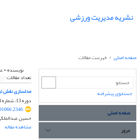
نشریه مدیریت ورزشی
صفحه اصلی
فهرست مقالات
نویسنده =
عب
تعداد مقالات:
مدلسازی نقش تبل
جستجوی پیشرفته
دوره 13، شماره 4، زمستان 1400، صفحه
291066.2346
صفحه اصلی
حسین عبدالملکی،
مشاهده مقاله
مرور