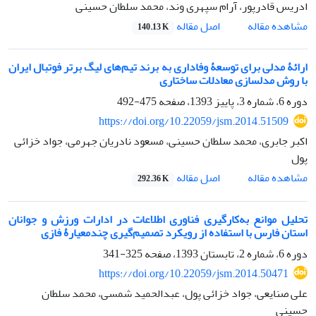
ادریس قادرپور، آرام سپهری وند، محمد سلطان حسینی
اصل مقاله
مشاهده مقاله
140.13 K
ارائۀ مدلی برای توسعۀ وفاداری به برند تیم‌های لیگ برتر فوتبال ایران
با روش مدلسازی معادلات ساختاری
دوره 6، شماره 3، پاییز 1393، صفحه
475-492
https://doi.org/10.22059/jsm.2014.51509
اکبر جابری، محمد سلطان حسینی، مسعود نادریان جهرمی، جواد خزائی
پول
اصل مقاله
مشاهده مقاله
292.36 K
تحلیل موانع به‌کارگیری فناوری اطلاعات در ادارات ورزش و جوانان
استان فارس با استفاده از رویکرد تصمیم‌گیری چندمعیارۀ فازی
دوره 6، شماره 2، تابستان 1393، صفحه
325-341
https://doi.org/10.22059/jsm.2014.50471
علی صنایعی، جواد خزائی پول، عبدالحمید شمسی، محمد سلطان
حسینی