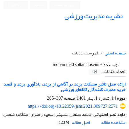
ورود به سامانه
ثبت نام
English
نشریه مدیریت ورزشی
صفحه اصلی
فهرست مقالات
نویسنده =
mohammad soltan hoseini
تعداد مقالات:
14
ارائه مدل تاثیر مسکات برند بر آگاهی از برند، یادآوری برند و قصد
خرید مصرف کنندگان کالاهای ورزشی
دوره 14، شماره 1، بهار 1401، صفحه
307-285
https://doi.org/10.22059/jsm.2021.309727.2571
داود نصر اصفهانی، محمد سلطان حسینی، سمیه رهبری، هنگامه شمس
اصل مقاله
مشاهده مقاله
1.05 M