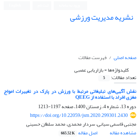
ورود به سامانه
ثبت نام
English
نشریه مدیریت ورزشی
صفحه اصلی
فهرست مقالات
کلیدواژه‌ها =
بازاریابی عصبی
تعداد مقالات:
5
نقش آگهی‌های تبلیغاتی مرتبط با ورزش در پارک در تغییرات امواج
مغزی افراد با استفاده از QEEG
دوره 13، شماره 4، زمستان 1400، صفحه
1197-1213
https://doi.org/10.22059/jsm.2020.299301.2430
مجتبی قاسمی سیانی، سردار محمدی، محمد سلطان حسینی
اصل مقاله
مشاهده مقاله
665.52 K