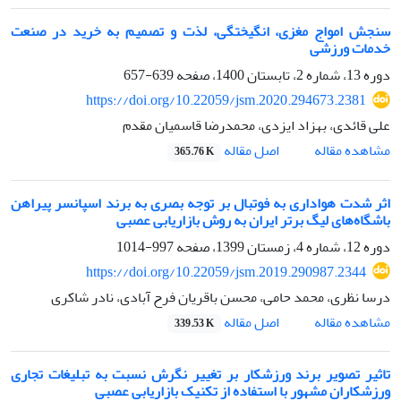
سنجش امواج مغزی، انگیختگی، لذت و تصمیم به خرید در صنعت
خدمات ورزشی
دوره 13، شماره 2، تابستان 1400، صفحه
639-657
https://doi.org/10.22059/jsm.2020.294673.2381
علی قائدی، بهزاد ایزدی، محمدرضا قاسمیان مقدم
اصل مقاله
مشاهده مقاله
365.76 K
اثر شدت هواداری به فوتبال بر توجه بصری به برند اسپانسر پیراهن
باشگاه‌های لیگ برتر ایران به روش بازاریابی عصبی
دوره 12، شماره 4، زمستان 1399، صفحه
997-1014
https://doi.org/10.22059/jsm.2019.290987.2344
درسا نظری، محمد حامی، محسن باقریان فرح آبادی، نادر شاکری
اصل مقاله
مشاهده مقاله
339.53 K
تاثیر تصویر برند ورزشکار بر تغییر نگرش نسبت به تبلیغات تجاری
ورزشکاران مشهور با استفاده از تکنیک بازاریابی عصبی