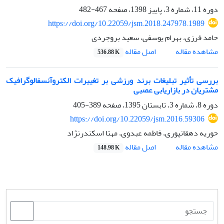
دوره 11، شماره 3، پاییز 1398، صفحه
467-482
https://doi.org/10.22059/jsm.2018.247978.1989
حامد فرزی، بهرام یوسفی، سعید بروجردی
اصل مقاله
مشاهده مقاله
536.88 K
بررسی تأثیر تبلیغات برند ورزشی بر تغییرات الکتروآنسفالوگرافیک
مشتریان در بازاریابی عصبی
دوره 8، شماره 3، تابستان 1395، صفحه
389-405
https://doi.org/10.22059/jsm.2016.59306
حوریه دهقانپوری، فاطمه عبدوی، مهتا اسکندرنژاد
اصل مقاله
مشاهده مقاله
148.98 K