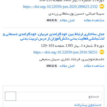
https://doi.org/10.22059/jsm.2020.289623.2332
سهیلا مینائی، حسین پورسلطانی زرندی
اصل مقاله
مشاهده مقاله
404.02 K
مدل ساختاری ارتباط بین خودکارامدی مربیان، خودکارامدی جسمانی و
لذت‌بخشی فعالیت بدنی دانش‌آموزان از درس تربیت ‌بدنی
دوره 8، شماره 1، بهار 1395، صفحه
103-120
https://doi.org/10.22059/jsm.2016.58251
جاسم منوچهری، فرشاد تجاری، سهیل سمیعی
اصل مقاله
مشاهده مقاله
690.62 K
جستجوی پیشرفته