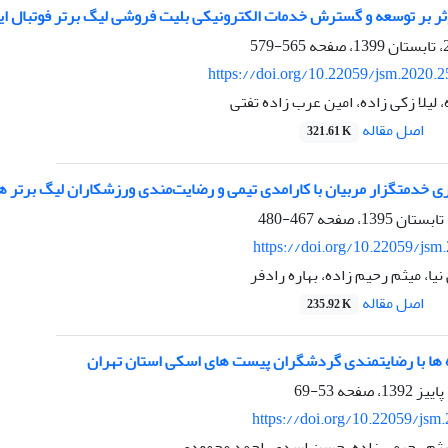
ر بر توسعه و گسترش خدمات الکترونیکی بلیت فروشی لیگ برتر فوتبال ای
565-579
https://doi.org/10.22059/jsm.2020.
 لیلا زکی زاده، امین عرب زاده تفتی
اصل مقاله
321.61 K
ی خدمتگزار مربیان با کارامدی تیمی و رضایت‌مندی ورزشکاران لیگ برتر ه
467-480
https://doi.org/10.22059/jsm
ا، میثم رحیم زاده، بهاره رادفر
اصل مقاله
235.92 K
زه ها با رضایتمندی گردشگران پیست های اسکی استان تهران
53-69
https://doi.org/10.22059/jsm
یثم رحیمی زاده، حسن اسدی، احمد محمودی