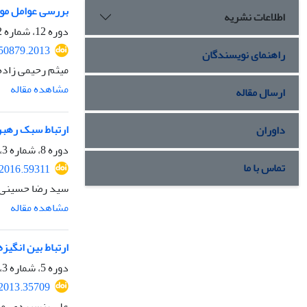
بررسی عوامل موث
اطلاعات نشریه
دوره 12، شماره 2، تابستان 1399، صفحه
250879.2013
راهنمای نویسندگان
میثم رحیمی زاده،
مشاهده مقاله
ارسال مقاله
ارتباط سبک رهبر
داوران
دوره 8، شماره 3، تابستان 1395، صفحه
تماس با ما
.2016.59311
سید رضا حسینی نی
مشاهده مقاله
ارتباط بین انگی
دوره 5، شماره 3، پاییز 1392، صفحه
.2013.35709
علی بنسبردی، م