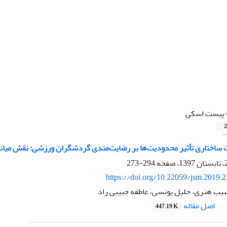
پیست اسکی
2
 ساختاری تأثیر محدودیت‌ها بر رضایت‌مندی گردشگران ورزشی: نقش میا
294-273
https://doi.org/10.22059/jsm.2019.
یب هنری، جلیل یونسی، عاطفه حبیبی راد
اصل مقاله
447.19 K