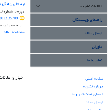
ارتباط بین انگی
اطلاعات نشریه
دوره 5، شماره 3، پاییز 1392، صفحه
.2013.35709
راهنمای نویسندگان
علی بنسبردی، م
مشاهده مقاله
ارسال مقاله
داوران
تماس با ما
اخبار و اعلانات
صفحه اصلی
درباره نشریه
اعضای هیات تحریریه
ارسال مقاله
تماس با ما